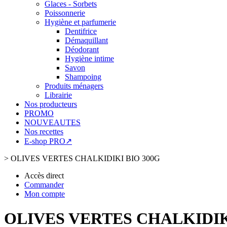
Glaces - Sorbets
Poissonnerie
Hygiène et parfumerie
Dentifrice
Démaquillant
Déodorant
Hygiène intime
Savon
Shampoing
Produits ménagers
Librairie
Nos producteurs
PROMO
NOUVEAUTES
Nos recettes
E-shop PRO↗
>
OLIVES VERTES CHALKIDIKI BIO 300G
Accès direct
Commander
Mon compte
OLIVES VERTES CHALKIDIK