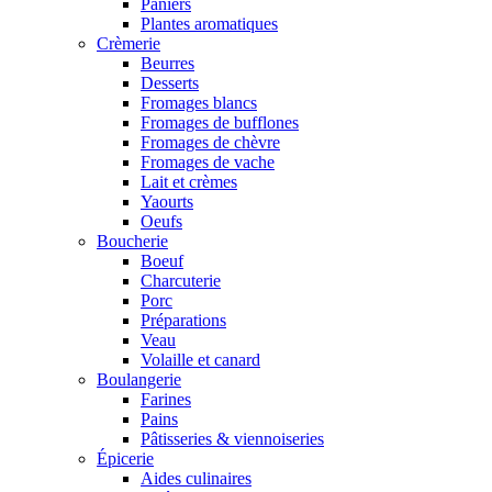
Paniers
Plantes aromatiques
Crèmerie
Beurres
Desserts
Fromages blancs
Fromages de bufflones
Fromages de chèvre
Fromages de vache
Lait et crèmes
Yaourts
Oeufs
Boucherie
Boeuf
Charcuterie
Porc
Préparations
Veau
Volaille et canard
Boulangerie
Farines
Pains
Pâtisseries & viennoiseries
Épicerie
Aides culinaires