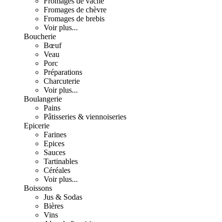
Fromages de vache
Fromages de chèvre
Fromages de brebis
Voir plus...
Boucherie
Bœuf
Veau
Porc
Préparations
Charcuterie
Voir plus...
Boulangerie
Pains
Pâtisseries & viennoiseries
Epicerie
Farines
Epices
Sauces
Tartinables
Céréales
Voir plus...
Boissons
Jus & Sodas
Bières
Vins