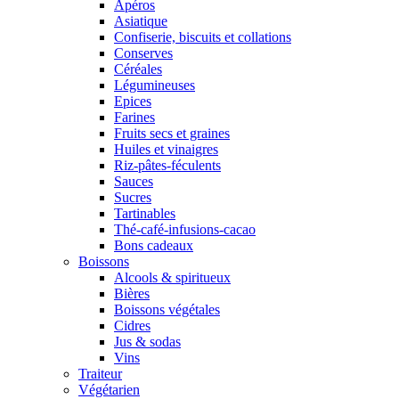
Apéros
Asiatique
Confiserie, biscuits et collations
Conserves
Céréales
Légumineuses
Epices
Farines
Fruits secs et graines
Huiles et vinaigres
Riz-pâtes-féculents
Sauces
Sucres
Tartinables
Thé-café-infusions-cacao
Bons cadeaux
Boissons
Alcools & spiritueux
Bières
Boissons végétales
Cidres
Jus & sodas
Vins
Traiteur
Végétarien