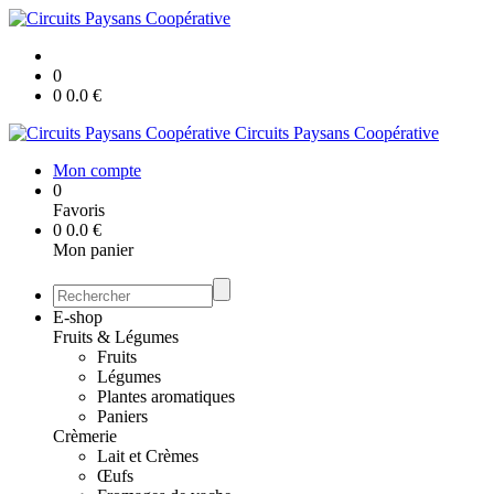
0
0
0.0
€
Circuits Paysans Coopérative
Mon compte
0
Favoris
0
0.0
€
Mon panier
E-shop
Fruits & Légumes
Fruits
Légumes
Plantes aromatiques
Paniers
Crèmerie
Lait et Crèmes
Œufs