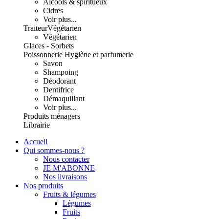
Alcools & spiritueux
Cidres
Voir plus...
Traiteur
Végétarien
Végétarien
Glaces - Sorbets
Poissonnerie
Hygiène et parfumerie
Savon
Shampoing
Déodorant
Dentifrice
Démaquillant
Voir plus...
Produits ménagers
Librairie
Accueil
Qui sommes-nous ?
Nous contacter
JE M'ABONNE
Nos livraisons
Nos produits
Fruits & légumes
Légumes
Fruits