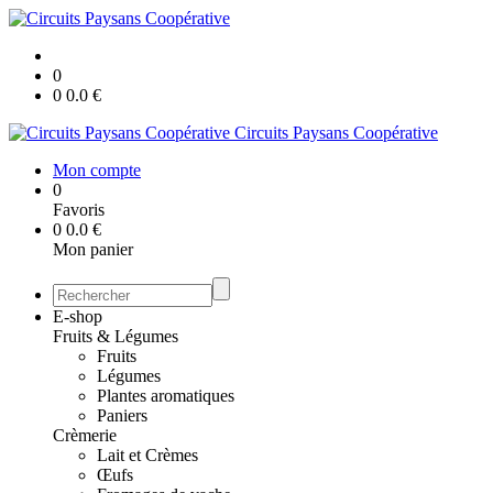
0
0
0.0
€
Circuits Paysans Coopérative
Mon compte
0
Favoris
0
0.0
€
Mon panier
E-shop
Fruits & Légumes
Fruits
Légumes
Plantes aromatiques
Paniers
Crèmerie
Lait et Crèmes
Œufs