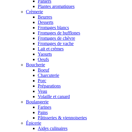
Paniers
Plantes aromatiques
Crèmerie
Beurres
Desserts
Fromages blancs
Fromages de bufflones
Fromages de chèvre
Fromages de vache
Lait et crèmes
Yaourts
Oeufs
Boucherie
Boeuf
Charcuterie
Porc
Préparations
Veau
Volaille et canard
Boulangerie
Farines
Pains
Pâtisseries & viennoiseries
Épicerie
Aides culinaires