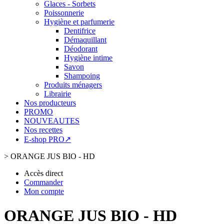
Glaces - Sorbets
Poissonnerie
Hygiène et parfumerie
Dentifrice
Démaquillant
Déodorant
Hygiène intime
Savon
Shampoing
Produits ménagers
Librairie
Nos producteurs
PROMO
NOUVEAUTES
Nos recettes
E-shop PRO↗
>
ORANGE JUS BIO - HD
Accès direct
Commander
Mon compte
ORANGE JUS BIO - HD