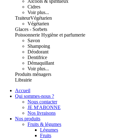
Alcools & spiritueux
Cidres
Voir plus...
Traiteur
Végétarien
Végétarien
Glaces - Sorbets
Poissonnerie
Hygiène et parfumerie
Savon
Shampoing
Déodorant
Dentifrice
Démaquillant
Voir plus...
Produits ménagers
Librairie
Accueil
Qui sommes-nous ?
Nous contacter
JE M'ABONNE
Nos livraisons
Nos produits
Fruits & légumes
Légumes
Fruits