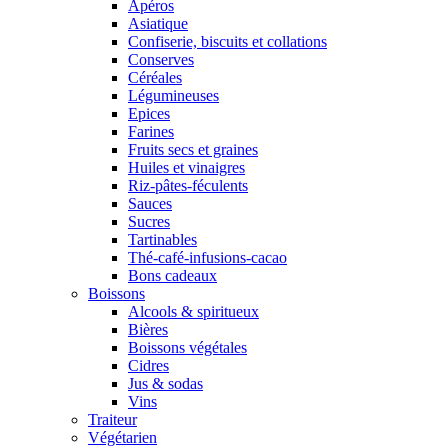
Apéros
Asiatique
Confiserie, biscuits et collations
Conserves
Céréales
Légumineuses
Epices
Farines
Fruits secs et graines
Huiles et vinaigres
Riz-pâtes-féculents
Sauces
Sucres
Tartinables
Thé-café-infusions-cacao
Bons cadeaux
Boissons
Alcools & spiritueux
Bières
Boissons végétales
Cidres
Jus & sodas
Vins
Traiteur
Végétarien