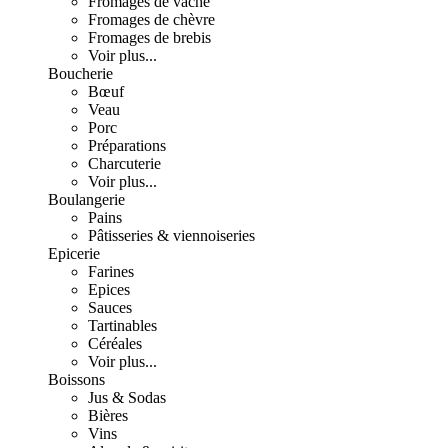
Fromages de vache
Fromages de chèvre
Fromages de brebis
Voir plus...
Boucherie
Bœuf
Veau
Porc
Préparations
Charcuterie
Voir plus...
Boulangerie
Pains
Pâtisseries & viennoiseries
Epicerie
Farines
Epices
Sauces
Tartinables
Céréales
Voir plus...
Boissons
Jus & Sodas
Bières
Vins