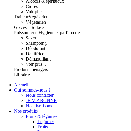
Alcools & spiritueux
Cidres
Voir plus...
Traiteur
Végétarien
Végétarien
Glaces - Sorbets
Poissonnerie
Hygiène et parfumerie
Savon
Shampoing
Déodorant
Dentifrice
Démaquillant
Voir plus...
Produits ménagers
Librairie
Accueil
Qui sommes-nous ?
Nous contacter
JE M'ABONNE
Nos livraisons
Nos produits
Fruits & légumes
Légumes
Fruits