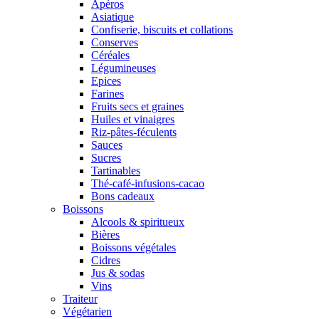
Apéros
Asiatique
Confiserie, biscuits et collations
Conserves
Céréales
Légumineuses
Epices
Farines
Fruits secs et graines
Huiles et vinaigres
Riz-pâtes-féculents
Sauces
Sucres
Tartinables
Thé-café-infusions-cacao
Bons cadeaux
Boissons
Alcools & spiritueux
Bières
Boissons végétales
Cidres
Jus & sodas
Vins
Traiteur
Végétarien