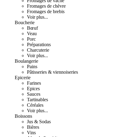
Fromages de vache
Fromages de chèvre
Fromages de brebis
Voir plus...
Boucherie
Bœuf
Veau
Porc
Préparations
Charcuterie
Voir plus...
Boulangerie
Pains
Pâtisseries & viennoiseries
Epicerie
Farines
Epices
Sauces
Tartinables
Céréales
Voir plus...
Boissons
Jus & Sodas
Bières
Vins