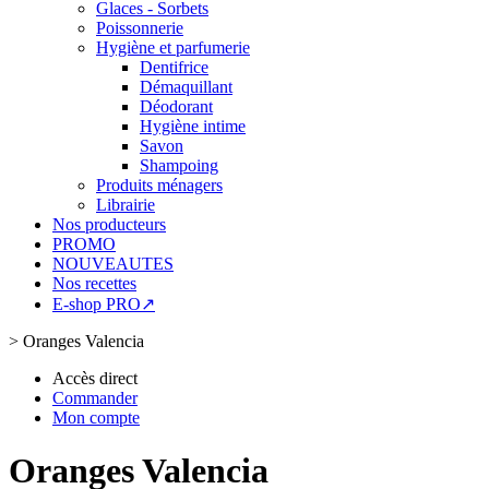
Glaces - Sorbets
Poissonnerie
Hygiène et parfumerie
Dentifrice
Démaquillant
Déodorant
Hygiène intime
Savon
Shampoing
Produits ménagers
Librairie
Nos producteurs
PROMO
NOUVEAUTES
Nos recettes
E-shop PRO↗
>
Oranges Valencia
Accès direct
Commander
Mon compte
Oranges Valencia