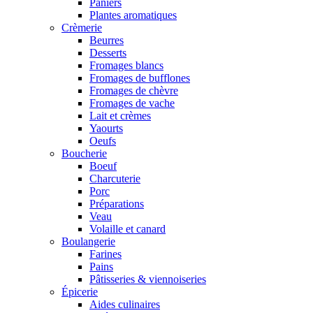
Paniers
Plantes aromatiques
Crèmerie
Beurres
Desserts
Fromages blancs
Fromages de bufflones
Fromages de chèvre
Fromages de vache
Lait et crèmes
Yaourts
Oeufs
Boucherie
Boeuf
Charcuterie
Porc
Préparations
Veau
Volaille et canard
Boulangerie
Farines
Pains
Pâtisseries & viennoiseries
Épicerie
Aides culinaires