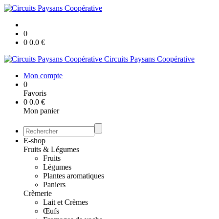
0
0
0.0
€
Circuits Paysans Coopérative
Mon compte
0
Favoris
0
0.0
€
Mon panier
E-shop
Fruits & Légumes
Fruits
Légumes
Plantes aromatiques
Paniers
Crèmerie
Lait et Crèmes
Œufs