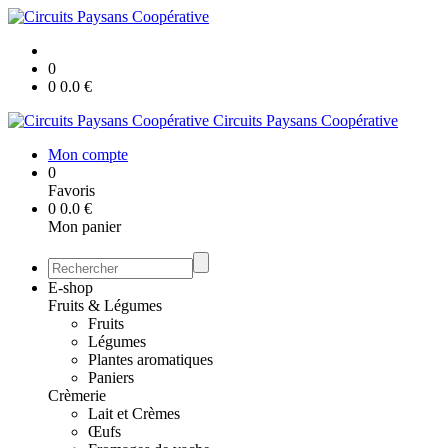
0
0
0.0
€
Circuits Paysans Coopérative
Mon compte
0
Favoris
0
0.0
€
Mon panier
E-shop
Fruits & Légumes
Fruits
Légumes
Plantes aromatiques
Paniers
Crèmerie
Lait et Crèmes
Œufs