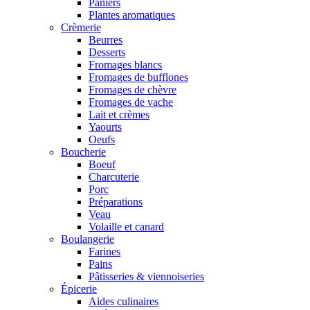
Paniers
Plantes aromatiques
Crèmerie
Beurres
Desserts
Fromages blancs
Fromages de bufflones
Fromages de chèvre
Fromages de vache
Lait et crèmes
Yaourts
Oeufs
Boucherie
Boeuf
Charcuterie
Porc
Préparations
Veau
Volaille et canard
Boulangerie
Farines
Pains
Pâtisseries & viennoiseries
Épicerie
Aides culinaires