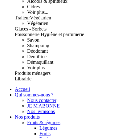
Alcools & spiritueux
Cidres
Voir plus...
Traiteur
Végétarien
Végétarien
Glaces - Sorbets
Poissonnerie
Hygiène et parfumerie
Savon
Shampoing
Déodorant
Dentifrice
Démaquillant
Voir plus...
Produits ménagers
Librairie
Accueil
Qui sommes-nous ?
Nous contacter
JE M'ABONNE
Nos livraisons
Nos produits
Fruits & légumes
Légumes
Fruits