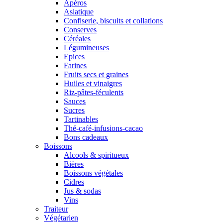
Apéros
Asiatique
Confiserie, biscuits et collations
Conserves
Céréales
Légumineuses
Epices
Farines
Fruits secs et graines
Huiles et vinaigres
Riz-pâtes-féculents
Sauces
Sucres
Tartinables
Thé-café-infusions-cacao
Bons cadeaux
Boissons
Alcools & spiritueux
Bières
Boissons végétales
Cidres
Jus & sodas
Vins
Traiteur
Végétarien