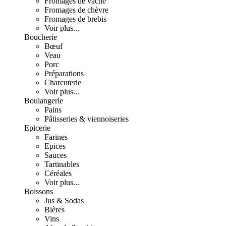
Fromages de vache
Fromages de chèvre
Fromages de brebis
Voir plus...
Boucherie
Bœuf
Veau
Porc
Préparations
Charcuterie
Voir plus...
Boulangerie
Pains
Pâtisseries & viennoiseries
Epicerie
Farines
Epices
Sauces
Tartinables
Céréales
Voir plus...
Boissons
Jus & Sodas
Bières
Vins