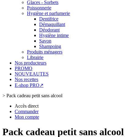
Glaces - Sorbets
Poissonnerie
Hygiène et parfumerie
Dentifrice
Démaquillant
Déodorant
Hygiène intime
Savon
Shampoing
Produits ménagers
Librairie
Nos producteurs
PROMO
NOUVEAUTES
Nos recettes
E-shop PRO↗
>
Pack cadeau petit sans alcool
Accès direct
Commander
Mon compte
Pack cadeau petit sans alcool