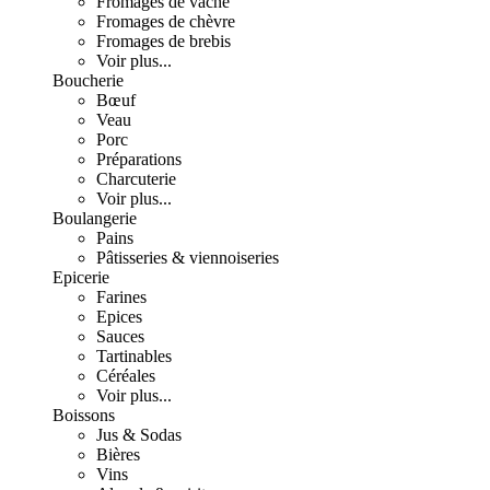
Fromages de vache
Fromages de chèvre
Fromages de brebis
Voir plus...
Boucherie
Bœuf
Veau
Porc
Préparations
Charcuterie
Voir plus...
Boulangerie
Pains
Pâtisseries & viennoiseries
Epicerie
Farines
Epices
Sauces
Tartinables
Céréales
Voir plus...
Boissons
Jus & Sodas
Bières
Vins