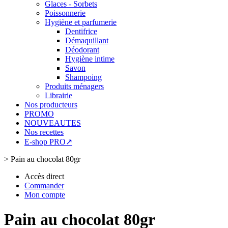
Glaces - Sorbets
Poissonnerie
Hygiène et parfumerie
Dentifrice
Démaquillant
Déodorant
Hygiène intime
Savon
Shampoing
Produits ménagers
Librairie
Nos producteurs
PROMO
NOUVEAUTES
Nos recettes
E-shop PRO↗
>
Pain au chocolat 80gr
Accès direct
Commander
Mon compte
Pain au chocolat 80gr