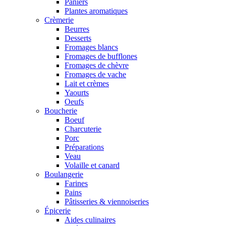
Paniers
Plantes aromatiques
Crèmerie
Beurres
Desserts
Fromages blancs
Fromages de bufflones
Fromages de chèvre
Fromages de vache
Lait et crèmes
Yaourts
Oeufs
Boucherie
Boeuf
Charcuterie
Porc
Préparations
Veau
Volaille et canard
Boulangerie
Farines
Pains
Pâtisseries & viennoiseries
Épicerie
Aides culinaires