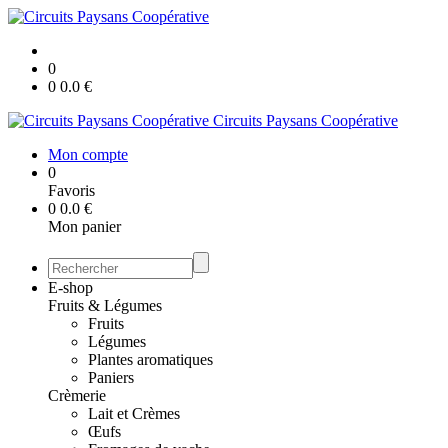
0
0
0.0
€
Circuits Paysans Coopérative
Mon compte
0
Favoris
0
0.0
€
Mon panier
E-shop
Fruits & Légumes
Fruits
Légumes
Plantes aromatiques
Paniers
Crèmerie
Lait et Crèmes
Œufs