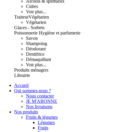
Alcools & spiritueux
Cidres
Voir plus...
Traiteur
Végétarien
Végétarien
Glaces - Sorbets
Poissonnerie
Hygiène et parfumerie
Savon
Shampoing
Déodorant
Dentifrice
Démaquillant
Voir plus...
Produits ménagers
Librairie
Accueil
Qui sommes-nous ?
Nous contacter
JE M'ABONNE
Nos livraisons
Nos produits
Fruits & légumes
Légumes
Fruits