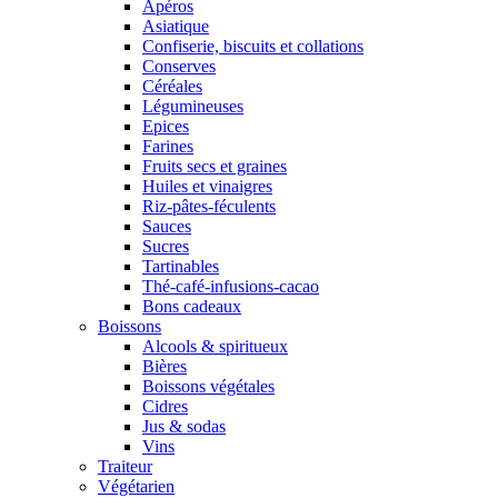
Apéros
Asiatique
Confiserie, biscuits et collations
Conserves
Céréales
Légumineuses
Epices
Farines
Fruits secs et graines
Huiles et vinaigres
Riz-pâtes-féculents
Sauces
Sucres
Tartinables
Thé-café-infusions-cacao
Bons cadeaux
Boissons
Alcools & spiritueux
Bières
Boissons végétales
Cidres
Jus & sodas
Vins
Traiteur
Végétarien