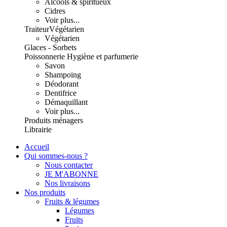
Alcools & spiritueux
Cidres
Voir plus...
Traiteur
Végétarien
Végétarien
Glaces - Sorbets
Poissonnerie
Hygiène et parfumerie
Savon
Shampoing
Déodorant
Dentifrice
Démaquillant
Voir plus...
Produits ménagers
Librairie
Accueil
Qui sommes-nous ?
Nous contacter
JE M'ABONNE
Nos livraisons
Nos produits
Fruits & légumes
Légumes
Fruits