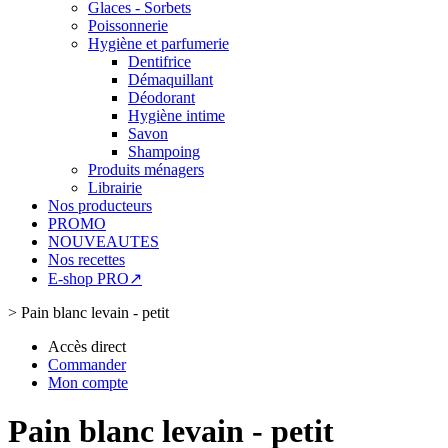
Glaces - Sorbets
Poissonnerie
Hygiène et parfumerie
Dentifrice
Démaquillant
Déodorant
Hygiène intime
Savon
Shampoing
Produits ménagers
Librairie
Nos producteurs
PROMO
NOUVEAUTES
Nos recettes
E-shop PRO↗
>
Pain blanc levain - petit
Accès direct
Commander
Mon compte
Pain blanc levain - petit