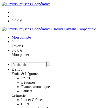
0
0
0.0
€
Circuits Paysans Coopérative
Mon compte
0
Favoris
0
0.0
€
Mon panier
E-shop
Fruits & Légumes
Fruits
Légumes
Plantes aromatiques
Paniers
Crèmerie
Lait et Crèmes
Œufs