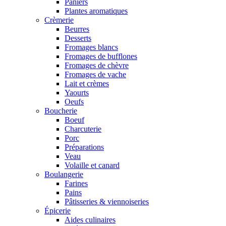
Paniers
Plantes aromatiques
Crèmerie
Beurres
Desserts
Fromages blancs
Fromages de bufflones
Fromages de chèvre
Fromages de vache
Lait et crèmes
Yaourts
Oeufs
Boucherie
Boeuf
Charcuterie
Porc
Préparations
Veau
Volaille et canard
Boulangerie
Farines
Pains
Pâtisseries & viennoiseries
Épicerie
Aides culinaires