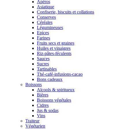
Apéros
Asiatique
Confiserie, biscuits et collations
Conserves
Céréales
Légumineuses
Epices
Farines
Fruits secs et graines
Huiles et vinaigres
Riz-pâtes-féculents
Sauces
Sucres
Tartinables
Thé-café-infusions-cacao
Bons cadeaux
Boissons
Alcools & spiritueux
Bières
Boissons végétales
Cidres
Jus & sodas
Vins
Traiteur
Végétarien