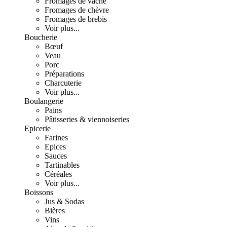
Fromages de vache
Fromages de chèvre
Fromages de brebis
Voir plus...
Boucherie
Bœuf
Veau
Porc
Préparations
Charcuterie
Voir plus...
Boulangerie
Pains
Pâtisseries & viennoiseries
Epicerie
Farines
Epices
Sauces
Tartinables
Céréales
Voir plus...
Boissons
Jus & Sodas
Bières
Vins