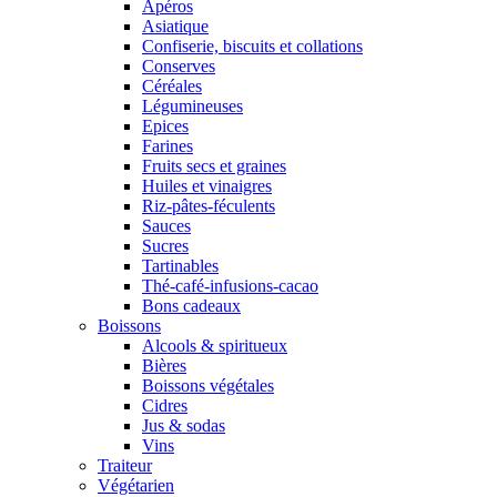
Apéros
Asiatique
Confiserie, biscuits et collations
Conserves
Céréales
Légumineuses
Epices
Farines
Fruits secs et graines
Huiles et vinaigres
Riz-pâtes-féculents
Sauces
Sucres
Tartinables
Thé-café-infusions-cacao
Bons cadeaux
Boissons
Alcools & spiritueux
Bières
Boissons végétales
Cidres
Jus & sodas
Vins
Traiteur
Végétarien