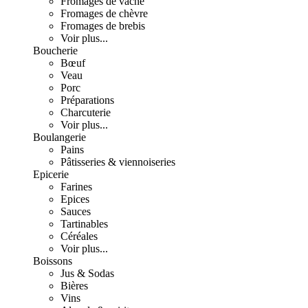
Fromages de vache
Fromages de chèvre
Fromages de brebis
Voir plus...
Boucherie
Bœuf
Veau
Porc
Préparations
Charcuterie
Voir plus...
Boulangerie
Pains
Pâtisseries & viennoiseries
Epicerie
Farines
Epices
Sauces
Tartinables
Céréales
Voir plus...
Boissons
Jus & Sodas
Bières
Vins