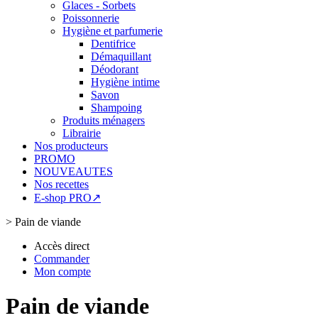
Glaces - Sorbets
Poissonnerie
Hygiène et parfumerie
Dentifrice
Démaquillant
Déodorant
Hygiène intime
Savon
Shampoing
Produits ménagers
Librairie
Nos producteurs
PROMO
NOUVEAUTES
Nos recettes
E-shop PRO↗
>
Pain de viande
Accès direct
Commander
Mon compte
Pain de viande