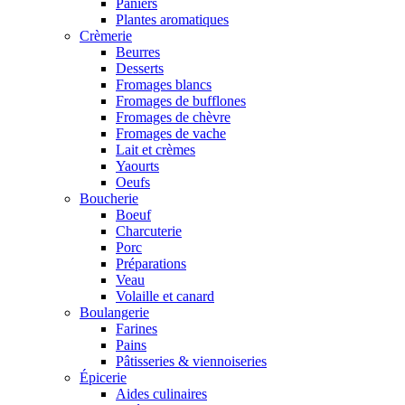
Paniers
Plantes aromatiques
Crèmerie
Beurres
Desserts
Fromages blancs
Fromages de bufflones
Fromages de chèvre
Fromages de vache
Lait et crèmes
Yaourts
Oeufs
Boucherie
Boeuf
Charcuterie
Porc
Préparations
Veau
Volaille et canard
Boulangerie
Farines
Pains
Pâtisseries & viennoiseries
Épicerie
Aides culinaires