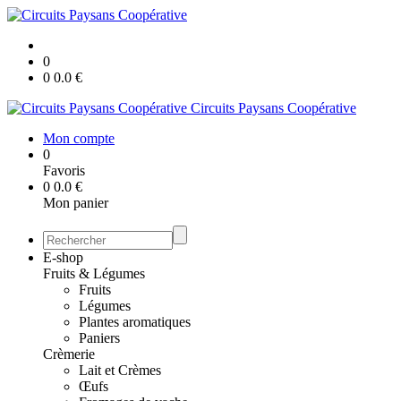
0
0
0.0
€
Circuits Paysans Coopérative
Mon compte
0
Favoris
0
0.0
€
Mon panier
E-shop
Fruits & Légumes
Fruits
Légumes
Plantes aromatiques
Paniers
Crèmerie
Lait et Crèmes
Œufs