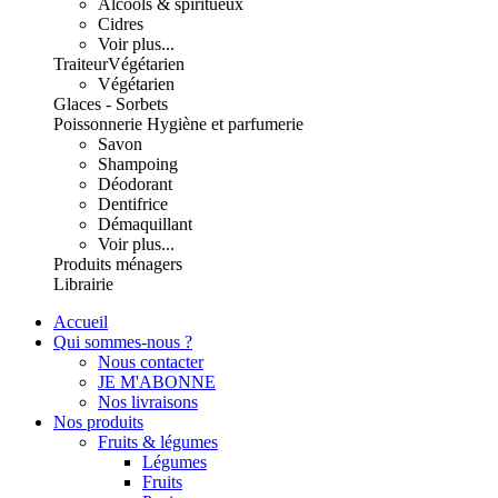
Alcools & spiritueux
Cidres
Voir plus...
Traiteur
Végétarien
Végétarien
Glaces - Sorbets
Poissonnerie
Hygiène et parfumerie
Savon
Shampoing
Déodorant
Dentifrice
Démaquillant
Voir plus...
Produits ménagers
Librairie
Accueil
Qui sommes-nous ?
Nous contacter
JE M'ABONNE
Nos livraisons
Nos produits
Fruits & légumes
Légumes
Fruits