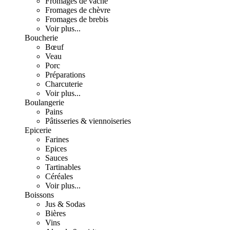
Fromages de vache
Fromages de chèvre
Fromages de brebis
Voir plus...
Boucherie
Bœuf
Veau
Porc
Préparations
Charcuterie
Voir plus...
Boulangerie
Pains
Pâtisseries & viennoiseries
Epicerie
Farines
Epices
Sauces
Tartinables
Céréales
Voir plus...
Boissons
Jus & Sodas
Bières
Vins