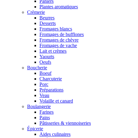
Paniers
Plantes aromatiques
Crèmerie
Beurres
Desserts
Fromages blancs
Fromages de bufflones
Fromages de chèvre
Fromages de vache
Lait et crèmes
Yaourts
Oeufs
Boucherie
Boeuf
Charcuterie
Porc
Préparations
Veau
Volaille et canard
Boulangerie
Farines
Pains
Pâtisseries & viennoiseries
Épicerie
Aides culinaires