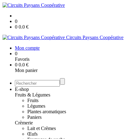
0
0
0.0
€
Circuits Paysans Coopérative
Mon compte
0
Favoris
0
0.0
€
Mon panier
E-shop
Fruits & Légumes
Fruits
Légumes
Plantes aromatiques
Paniers
Crèmerie
Lait et Crèmes
Œufs