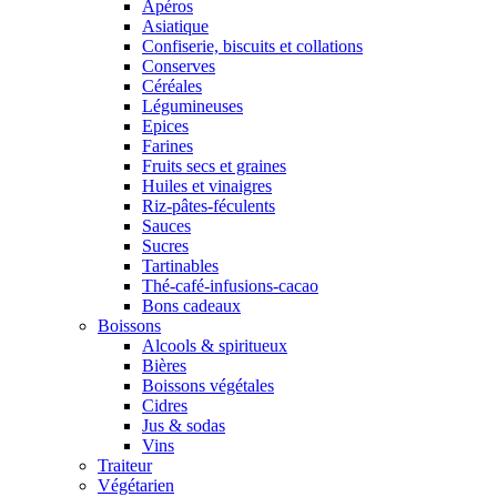
Apéros
Asiatique
Confiserie, biscuits et collations
Conserves
Céréales
Légumineuses
Epices
Farines
Fruits secs et graines
Huiles et vinaigres
Riz-pâtes-féculents
Sauces
Sucres
Tartinables
Thé-café-infusions-cacao
Bons cadeaux
Boissons
Alcools & spiritueux
Bières
Boissons végétales
Cidres
Jus & sodas
Vins
Traiteur
Végétarien