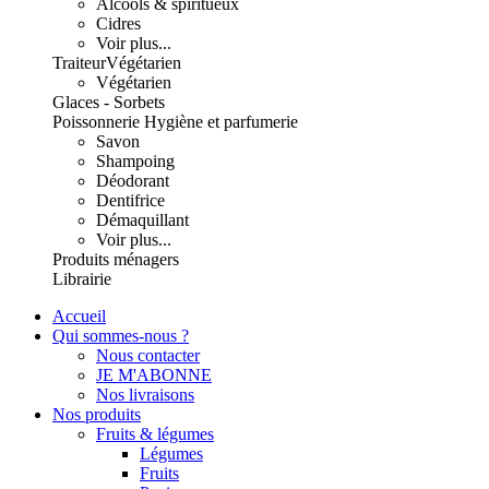
Alcools & spiritueux
Cidres
Voir plus...
Traiteur
Végétarien
Végétarien
Glaces - Sorbets
Poissonnerie
Hygiène et parfumerie
Savon
Shampoing
Déodorant
Dentifrice
Démaquillant
Voir plus...
Produits ménagers
Librairie
Accueil
Qui sommes-nous ?
Nous contacter
JE M'ABONNE
Nos livraisons
Nos produits
Fruits & légumes
Légumes
Fruits