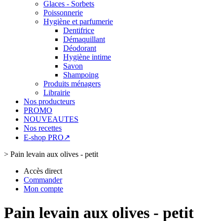
Glaces - Sorbets
Poissonnerie
Hygiène et parfumerie
Dentifrice
Démaquillant
Déodorant
Hygiène intime
Savon
Shampoing
Produits ménagers
Librairie
Nos producteurs
PROMO
NOUVEAUTES
Nos recettes
E-shop PRO↗
>
Pain levain aux olives - petit
Accès direct
Commander
Mon compte
Pain levain aux olives - petit