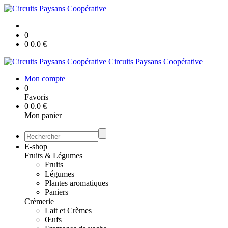
0
0
0.0
€
Circuits Paysans Coopérative
Mon compte
0
Favoris
0
0.0
€
Mon panier
E-shop
Fruits & Légumes
Fruits
Légumes
Plantes aromatiques
Paniers
Crèmerie
Lait et Crèmes
Œufs