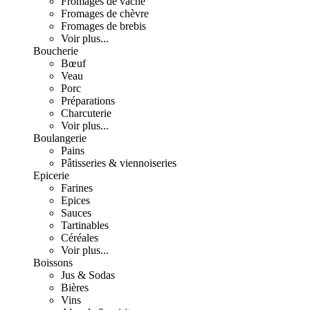
Fromages de vache
Fromages de chèvre
Fromages de brebis
Voir plus...
Boucherie
Bœuf
Veau
Porc
Préparations
Charcuterie
Voir plus...
Boulangerie
Pains
Pâtisseries & viennoiseries
Epicerie
Farines
Epices
Sauces
Tartinables
Céréales
Voir plus...
Boissons
Jus & Sodas
Bières
Vins