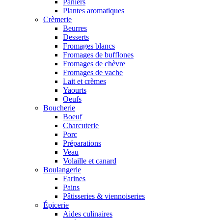
Paniers
Plantes aromatiques
Crèmerie
Beurres
Desserts
Fromages blancs
Fromages de bufflones
Fromages de chèvre
Fromages de vache
Lait et crèmes
Yaourts
Oeufs
Boucherie
Boeuf
Charcuterie
Porc
Préparations
Veau
Volaille et canard
Boulangerie
Farines
Pains
Pâtisseries & viennoiseries
Épicerie
Aides culinaires