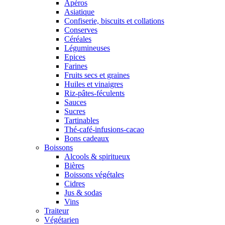
Apéros
Asiatique
Confiserie, biscuits et collations
Conserves
Céréales
Légumineuses
Epices
Farines
Fruits secs et graines
Huiles et vinaigres
Riz-pâtes-féculents
Sauces
Sucres
Tartinables
Thé-café-infusions-cacao
Bons cadeaux
Boissons
Alcools & spiritueux
Bières
Boissons végétales
Cidres
Jus & sodas
Vins
Traiteur
Végétarien