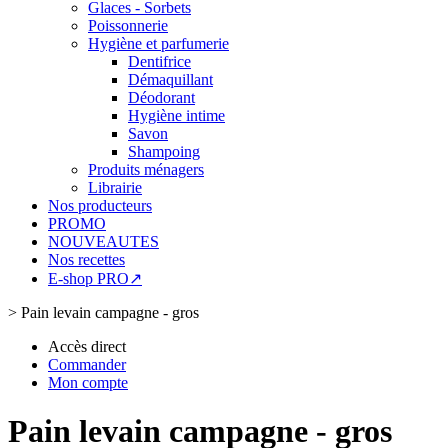
Glaces - Sorbets
Poissonnerie
Hygiène et parfumerie
Dentifrice
Démaquillant
Déodorant
Hygiène intime
Savon
Shampoing
Produits ménagers
Librairie
Nos producteurs
PROMO
NOUVEAUTES
Nos recettes
E-shop PRO↗
>
Pain levain campagne - gros
Accès direct
Commander
Mon compte
Pain levain campagne - gros