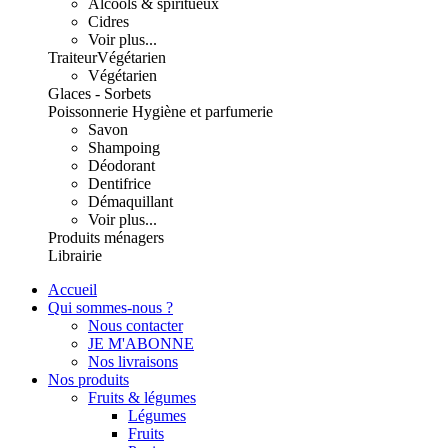
Alcools & spiritueux
Cidres
Voir plus...
Traiteur
Végétarien
Végétarien
Glaces - Sorbets
Poissonnerie
Hygiène et parfumerie
Savon
Shampoing
Déodorant
Dentifrice
Démaquillant
Voir plus...
Produits ménagers
Librairie
Accueil
Qui sommes-nous ?
Nous contacter
JE M'ABONNE
Nos livraisons
Nos produits
Fruits & légumes
Légumes
Fruits