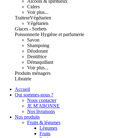
Alcools & spiritueux
Cidres
Voir plus...
Traiteur
Végétarien
Végétarien
Glaces - Sorbets
Poissonnerie
Hygiène et parfumerie
Savon
Shampoing
Déodorant
Dentifrice
Démaquillant
Voir plus...
Produits ménagers
Librairie
Accueil
Qui sommes-nous ?
Nous contacter
JE M'ABONNE
Nos livraisons
Nos produits
Fruits & légumes
Légumes
Fruits