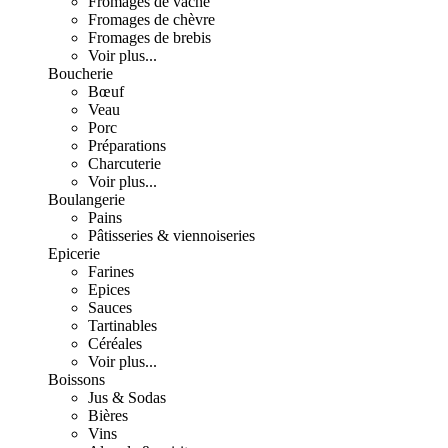
Fromages de vache
Fromages de chèvre
Fromages de brebis
Voir plus...
Boucherie
Bœuf
Veau
Porc
Préparations
Charcuterie
Voir plus...
Boulangerie
Pains
Pâtisseries & viennoiseries
Epicerie
Farines
Epices
Sauces
Tartinables
Céréales
Voir plus...
Boissons
Jus & Sodas
Bières
Vins