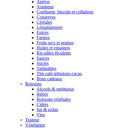
Apéros
Asiatique
Confiserie, biscuits et collations
Conserves
Céréales
Légumineuses
Epices
Farines
Fruits secs et graines
Huiles et vinaigres
Riz-pâtes-féculents
Sauces
Sucres
Tartinables
Thé-café-infusions-cacao
Bons cadeaux
Boissons
Alcools & spiritueux
Bières
Boissons végétales
Cidres
Jus & sodas
Vins
Traiteur
Végétarien