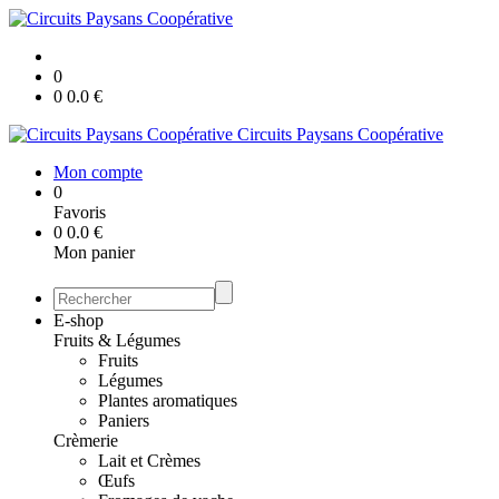
0
0
0.0
€
Circuits Paysans Coopérative
Mon compte
0
Favoris
0
0.0
€
Mon panier
E-shop
Fruits & Légumes
Fruits
Légumes
Plantes aromatiques
Paniers
Crèmerie
Lait et Crèmes
Œufs