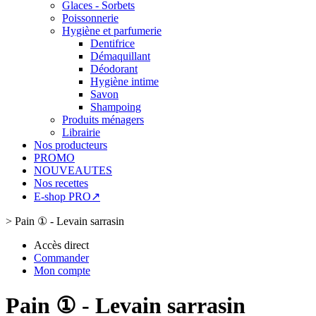
Glaces - Sorbets
Poissonnerie
Hygiène et parfumerie
Dentifrice
Démaquillant
Déodorant
Hygiène intime
Savon
Shampoing
Produits ménagers
Librairie
Nos producteurs
PROMO
NOUVEAUTES
Nos recettes
E-shop PRO↗
>
Pain ① - Levain sarrasin
Accès direct
Commander
Mon compte
Pain ① - Levain sarrasin