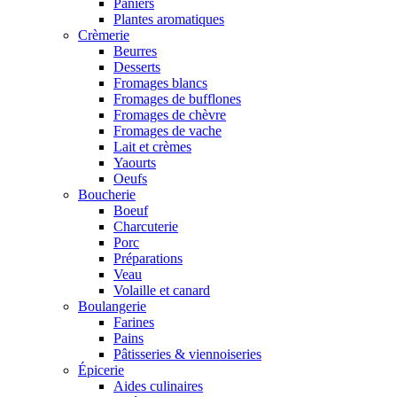
Paniers
Plantes aromatiques
Crèmerie
Beurres
Desserts
Fromages blancs
Fromages de bufflones
Fromages de chèvre
Fromages de vache
Lait et crèmes
Yaourts
Oeufs
Boucherie
Boeuf
Charcuterie
Porc
Préparations
Veau
Volaille et canard
Boulangerie
Farines
Pains
Pâtisseries & viennoiseries
Épicerie
Aides culinaires