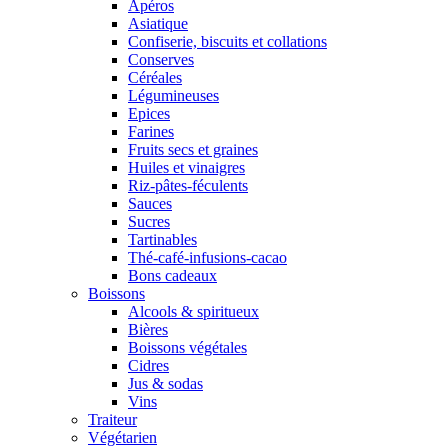
Apéros
Asiatique
Confiserie, biscuits et collations
Conserves
Céréales
Légumineuses
Epices
Farines
Fruits secs et graines
Huiles et vinaigres
Riz-pâtes-féculents
Sauces
Sucres
Tartinables
Thé-café-infusions-cacao
Bons cadeaux
Boissons
Alcools & spiritueux
Bières
Boissons végétales
Cidres
Jus & sodas
Vins
Traiteur
Végétarien