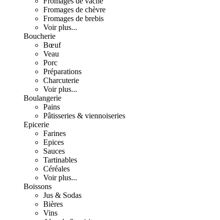
Fromages de vache
Fromages de chèvre
Fromages de brebis
Voir plus...
Boucherie
Bœuf
Veau
Porc
Préparations
Charcuterie
Voir plus...
Boulangerie
Pains
Pâtisseries & viennoiseries
Epicerie
Farines
Epices
Sauces
Tartinables
Céréales
Voir plus...
Boissons
Jus & Sodas
Bières
Vins