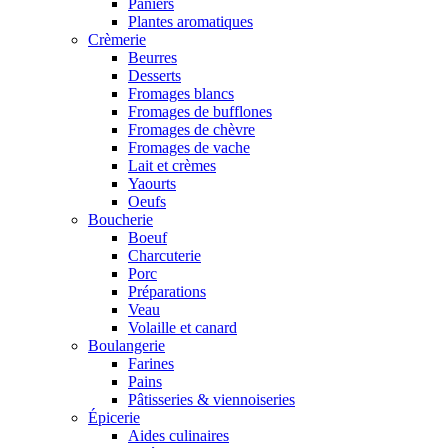
Paniers
Plantes aromatiques
Crèmerie
Beurres
Desserts
Fromages blancs
Fromages de bufflones
Fromages de chèvre
Fromages de vache
Lait et crèmes
Yaourts
Oeufs
Boucherie
Boeuf
Charcuterie
Porc
Préparations
Veau
Volaille et canard
Boulangerie
Farines
Pains
Pâtisseries & viennoiseries
Épicerie
Aides culinaires