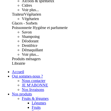
Alcools & spiritueux
Cidres
Voir plus...
Traiteur
Végétarien
Végétarien
Glaces - Sorbets
Poissonnerie
Hygiène et parfumerie
Savon
Shampoing
Déodorant
Dentifrice
Démaquillant
Voir plus...
Produits ménagers
Librairie
Accueil
Qui sommes-nous ?
Nous contacter
JE M'ABONNE
Nos livraisons
Nos produits
Fruits & légumes
Légumes
Fruits