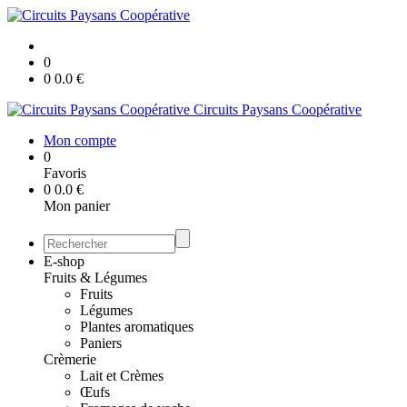
0
0
0.0
€
Circuits Paysans Coopérative
Mon compte
0
Favoris
0
0.0
€
Mon panier
E-shop
Fruits & Légumes
Fruits
Légumes
Plantes aromatiques
Paniers
Crèmerie
Lait et Crèmes
Œufs