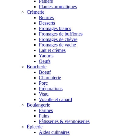
Paniers
Plantes aromatiques
Crèmerie
Beurres
Desserts
Fromages blancs
Fromages de bufflones
Fromages de chèvre
Fromages de vache
Lait et crèmes
Yaourts
Oeufs
Boucherie
Boeuf
Charcuterie
Porc
Préparations
Veau
Volaille et canard
Boulangerie
Farines
Pains
Pâtisseries & viennoiseries
Épicerie
Aides culinaires