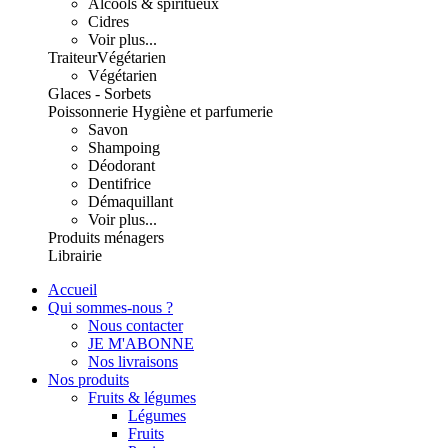
Alcools & spiritueux
Cidres
Voir plus...
Traiteur
Végétarien
Végétarien
Glaces - Sorbets
Poissonnerie
Hygiène et parfumerie
Savon
Shampoing
Déodorant
Dentifrice
Démaquillant
Voir plus...
Produits ménagers
Librairie
Accueil
Qui sommes-nous ?
Nous contacter
JE M'ABONNE
Nos livraisons
Nos produits
Fruits & légumes
Légumes
Fruits