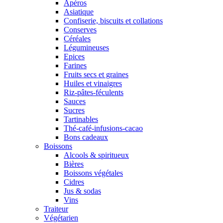
Apéros
Asiatique
Confiserie, biscuits et collations
Conserves
Céréales
Légumineuses
Epices
Farines
Fruits secs et graines
Huiles et vinaigres
Riz-pâtes-féculents
Sauces
Sucres
Tartinables
Thé-café-infusions-cacao
Bons cadeaux
Boissons
Alcools & spiritueux
Bières
Boissons végétales
Cidres
Jus & sodas
Vins
Traiteur
Végétarien