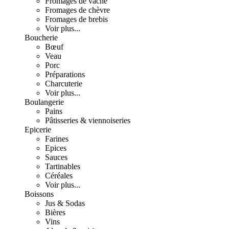
Fromages de vache
Fromages de chèvre
Fromages de brebis
Voir plus...
Boucherie
Bœuf
Veau
Porc
Préparations
Charcuterie
Voir plus...
Boulangerie
Pains
Pâtisseries & viennoiseries
Epicerie
Farines
Epices
Sauces
Tartinables
Céréales
Voir plus...
Boissons
Jus & Sodas
Bières
Vins