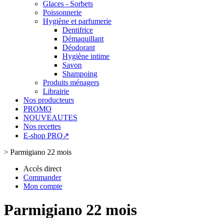
Glaces - Sorbets
Poissonnerie
Hygiène et parfumerie
Dentifrice
Démaquillant
Déodorant
Hygiène intime
Savon
Shampoing
Produits ménagers
Librairie
Nos producteurs
PROMO
NOUVEAUTES
Nos recettes
E-shop PRO↗
>
Parmigiano 22 mois
Accès direct
Commander
Mon compte
Parmigiano 22 mois