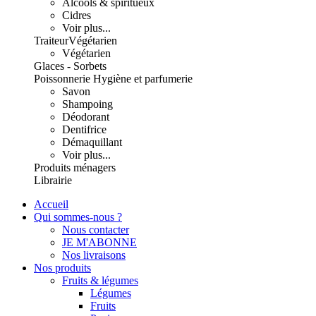
Alcools & spiritueux
Cidres
Voir plus...
Traiteur
Végétarien
Végétarien
Glaces - Sorbets
Poissonnerie
Hygiène et parfumerie
Savon
Shampoing
Déodorant
Dentifrice
Démaquillant
Voir plus...
Produits ménagers
Librairie
Accueil
Qui sommes-nous ?
Nous contacter
JE M'ABONNE
Nos livraisons
Nos produits
Fruits & légumes
Légumes
Fruits