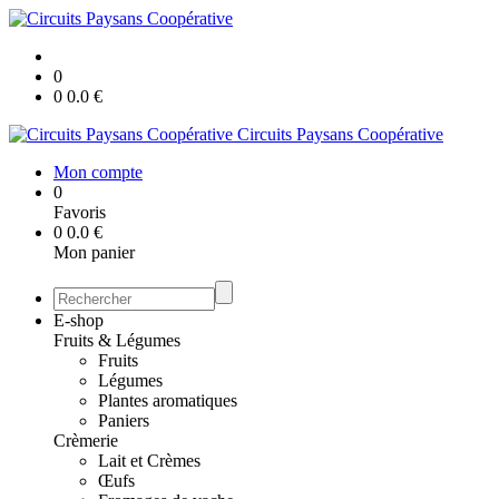
0
0
0.0
€
Circuits Paysans Coopérative
Mon compte
0
Favoris
0
0.0
€
Mon panier
E-shop
Fruits & Légumes
Fruits
Légumes
Plantes aromatiques
Paniers
Crèmerie
Lait et Crèmes
Œufs