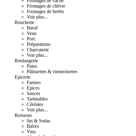
Fromages de vache
Fromages de chèvre
Fromages de brebis
Voir plus...
Boucherie
Bœuf
Veau
Porc
Préparations
Charcuterie
Voir plus...
Boulangerie
Pains
Pâtisseries & viennoiseries
Epicerie
Farines
Epices
Sauces
Tartinables
Céréales
Voir plus...
Boissons
Jus & Sodas
Bières
Vins