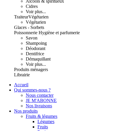
Alcools & spiritueux
Cidres
Voir plus...
Traiteur
Végétarien
Végétarien
Glaces - Sorbets
Poissonnerie
Hygiène et parfumerie
Savon
Shampoing
Déodorant
Dentifrice
Démaquillant
Voir plus...
Produits ménagers
Librairie
Accueil
Qui sommes-nous ?
Nous contacter
JE M'ABONNE
Nos livraisons
Nos produits
Fruits & légumes
Légumes
Fruits