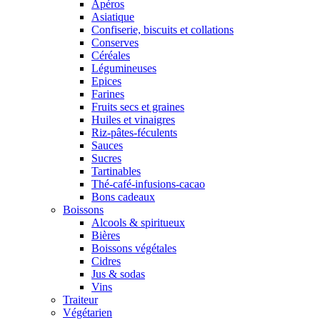
Apéros
Asiatique
Confiserie, biscuits et collations
Conserves
Céréales
Légumineuses
Epices
Farines
Fruits secs et graines
Huiles et vinaigres
Riz-pâtes-féculents
Sauces
Sucres
Tartinables
Thé-café-infusions-cacao
Bons cadeaux
Boissons
Alcools & spiritueux
Bières
Boissons végétales
Cidres
Jus & sodas
Vins
Traiteur
Végétarien