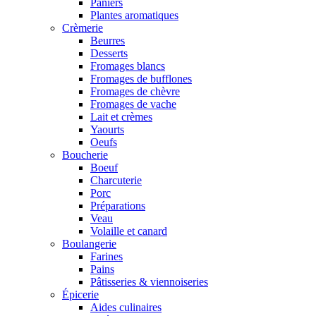
Paniers
Plantes aromatiques
Crèmerie
Beurres
Desserts
Fromages blancs
Fromages de bufflones
Fromages de chèvre
Fromages de vache
Lait et crèmes
Yaourts
Oeufs
Boucherie
Boeuf
Charcuterie
Porc
Préparations
Veau
Volaille et canard
Boulangerie
Farines
Pains
Pâtisseries & viennoiseries
Épicerie
Aides culinaires