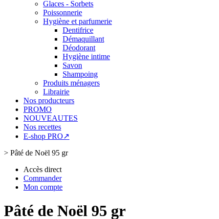
Glaces - Sorbets
Poissonnerie
Hygiène et parfumerie
Dentifrice
Démaquillant
Déodorant
Hygiène intime
Savon
Shampoing
Produits ménagers
Librairie
Nos producteurs
PROMO
NOUVEAUTES
Nos recettes
E-shop PRO↗
>
Pâté de Noël 95 gr
Accès direct
Commander
Mon compte
Pâté de Noël 95 gr