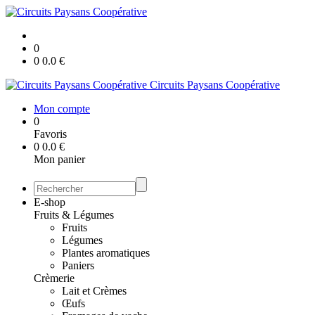
0
0
0.0
€
Circuits Paysans Coopérative
Mon compte
0
Favoris
0
0.0
€
Mon panier
E-shop
Fruits & Légumes
Fruits
Légumes
Plantes aromatiques
Paniers
Crèmerie
Lait et Crèmes
Œufs