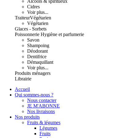
Alcools & spiritueux
Cidres
Voir plus...
Traiteur
Végétarien
Végétarien
Glaces - Sorbets
Poissonnerie
Hygiène et parfumerie
Savon
Shampoing
Déodorant
Dentifrice
Démaquillant
Voir plus...
Produits ménagers
Librairie
Accueil
Qui sommes-nous ?
Nous contacter
JE M'ABONNE
Nos livraisons
Nos produits
Fruits & légumes
Légumes
Fruits