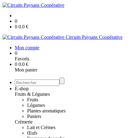
0
0
0.0
€
Circuits Paysans Coopérative
Mon compte
0
Favoris
0
0.0
€
Mon panier
E-shop
Fruits & Légumes
Fruits
Légumes
Plantes aromatiques
Paniers
Crèmerie
Lait et Crèmes
Œufs