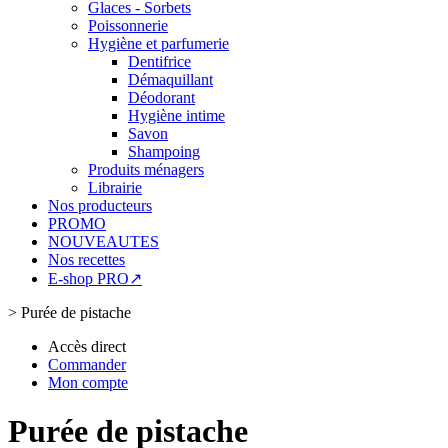
Glaces - Sorbets
Poissonnerie
Hygiène et parfumerie
Dentifrice
Démaquillant
Déodorant
Hygiène intime
Savon
Shampoing
Produits ménagers
Librairie
Nos producteurs
PROMO
NOUVEAUTES
Nos recettes
E-shop PRO↗
>
Purée de pistache
Accès direct
Commander
Mon compte
Purée de pistache