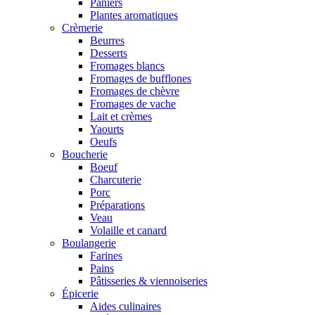
Paniers
Plantes aromatiques
Crèmerie
Beurres
Desserts
Fromages blancs
Fromages de bufflones
Fromages de chèvre
Fromages de vache
Lait et crèmes
Yaourts
Oeufs
Boucherie
Boeuf
Charcuterie
Porc
Préparations
Veau
Volaille et canard
Boulangerie
Farines
Pains
Pâtisseries & viennoiseries
Épicerie
Aides culinaires