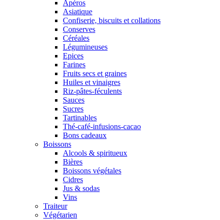
Apéros
Asiatique
Confiserie, biscuits et collations
Conserves
Céréales
Légumineuses
Epices
Farines
Fruits secs et graines
Huiles et vinaigres
Riz-pâtes-féculents
Sauces
Sucres
Tartinables
Thé-café-infusions-cacao
Bons cadeaux
Boissons
Alcools & spiritueux
Bières
Boissons végétales
Cidres
Jus & sodas
Vins
Traiteur
Végétarien