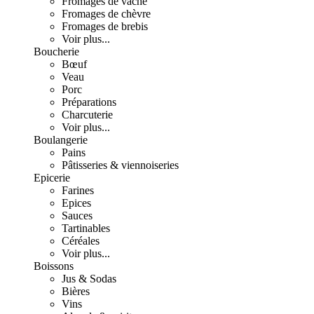
Fromages de vache
Fromages de chèvre
Fromages de brebis
Voir plus...
Boucherie
Bœuf
Veau
Porc
Préparations
Charcuterie
Voir plus...
Boulangerie
Pains
Pâtisseries & viennoiseries
Epicerie
Farines
Epices
Sauces
Tartinables
Céréales
Voir plus...
Boissons
Jus & Sodas
Bières
Vins