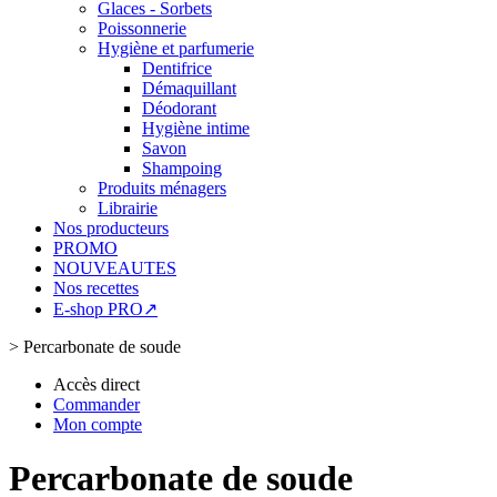
Glaces - Sorbets
Poissonnerie
Hygiène et parfumerie
Dentifrice
Démaquillant
Déodorant
Hygiène intime
Savon
Shampoing
Produits ménagers
Librairie
Nos producteurs
PROMO
NOUVEAUTES
Nos recettes
E-shop PRO↗
>
Percarbonate de soude
Accès direct
Commander
Mon compte
Percarbonate de soude