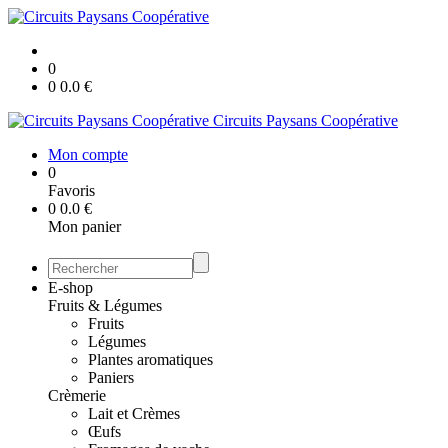
0
0
0.0
€
Circuits Paysans Coopérative
Mon compte
0
Favoris
0
0.0
€
Mon panier
E-shop
Fruits & Légumes
Fruits
Légumes
Plantes aromatiques
Paniers
Crèmerie
Lait et Crèmes
Œufs