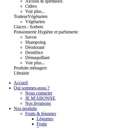
Alcools & spiritueux
Cidres
Voir plus...
Traiteur
Végétarien
Végétarien
Glaces - Sorbets
Poissonnerie
Hygiène et parfumerie
Savon
Shampoing
Déodorant
Dentifrice
Démaquillant
Voir plus...
Produits ménagers
Librairie
Accueil
Qui sommes-nous ?
Nous contacter
JE M'ABONNE
Nos livraisons
Nos produits
Fruits & légumes
Légumes
Fruits