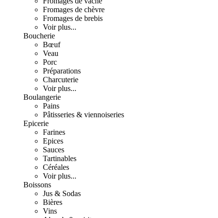
Fromages de vache
Fromages de chèvre
Fromages de brebis
Voir plus...
Boucherie
Bœuf
Veau
Porc
Préparations
Charcuterie
Voir plus...
Boulangerie
Pains
Pâtisseries & viennoiseries
Epicerie
Farines
Epices
Sauces
Tartinables
Céréales
Voir plus...
Boissons
Jus & Sodas
Bières
Vins