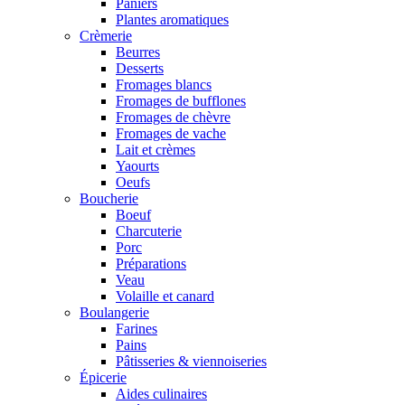
Paniers
Plantes aromatiques
Crèmerie
Beurres
Desserts
Fromages blancs
Fromages de bufflones
Fromages de chèvre
Fromages de vache
Lait et crèmes
Yaourts
Oeufs
Boucherie
Boeuf
Charcuterie
Porc
Préparations
Veau
Volaille et canard
Boulangerie
Farines
Pains
Pâtisseries & viennoiseries
Épicerie
Aides culinaires