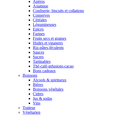
Apéros
Asiatique
Confiserie, biscuits et collations
Conserves
Céréales
Légumineuses
Epices
Farines
Fruits secs et graines
Huiles et vinaigres
Riz-pâtes-féculents
Sauces
Sucres
Tartinables
Thé-café-infusions-cacao
Bons cadeaux
Boissons
Alcools & spiritueux
Bières
Boissons végétales
Cidres
Jus & sodas
Vins
Traiteur
Végétarien