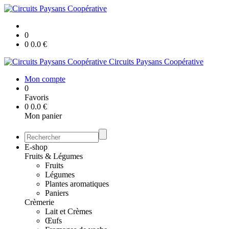
0
0
0.0
€
Circuits Paysans Coopérative
Mon compte
0
Favoris
0
0.0
€
Mon panier
E-shop
Fruits & Légumes
Fruits
Légumes
Plantes aromatiques
Paniers
Crèmerie
Lait et Crèmes
Œufs