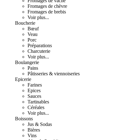
Fromages de vache
Fromages de chèvre
Fromages de brebis
Voir plus...
Boucherie
Bœuf
Veau
Porc
Préparations
Charcuterie
Voir plus...
Boulangerie
Pains
Pâtisseries & viennoiseries
Epicerie
Farines
Epices
Sauces
Tartinables
Céréales
Voir plus...
Boissons
Jus & Sodas
Bières
Vins