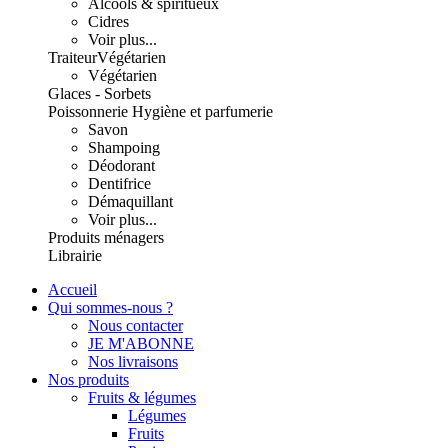
Alcools & spiritueux
Cidres
Voir plus...
Traiteur
Végétarien
Végétarien
Glaces - Sorbets
Poissonnerie
Hygiène et parfumerie
Savon
Shampoing
Déodorant
Dentifrice
Démaquillant
Voir plus...
Produits ménagers
Librairie
Accueil
Qui sommes-nous ?
Nous contacter
JE M'ABONNE
Nos livraisons
Nos produits
Fruits & légumes
Légumes
Fruits