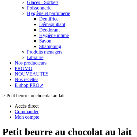
Glaces - Sorbets
Poissonnerie
Hygiène et parfumerie
Dentifrice
Démaquillant
Déodorant
Hygiène intime
Savon
Shampoing
Produits ménagers
Librairie
Nos producteurs
PROMO
NOUVEAUTES
Nos recettes
E-shop PRO↗
>
Petit beurre au chocolat au lait
Accès direct
Commander
Mon compte
Petit beurre au chocolat au lait