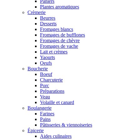
Paniers
Plantes aromatiques
Crèmerie
Beurres
Desserts
Fromages blancs
Fromages de bufflones
Fromages de chèvre
Fromages de vache
Lait et crèmes
Yaourts
Oeufs
Boucherie
Boeuf
Charcuterie
Porc
Préparations
Veau
Volaille et canard
Boulangerie
Farines
Pains
Pâtisseries & viennoiseries
Épicerie
Aides culinaires