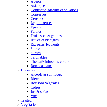
Apéros
Asiatique
Confiserie, biscuits et collations
Conserves
Céréales
Légumineuses
Epices
Farines
Fruits secs et graines
Huiles et vinaigres
Riz-pâtes-féculents
Sauces
Sucres
Tartinables
Thé-café-infusions-cacao
Bons cadeaux
Boissons
Alcools & spiritueux
Bières
Boissons végétales
Cidres
Jus & sodas
Vins
Traiteur
Végétarien