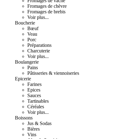
Fromages de vache
Fromages de chèvre
Fromages de brebis
Voir plus...
Boucherie
Bœuf
Veau
Porc
Préparations
Charcuterie
Voir plus...
Boulangerie
Pains
Pâtisseries & viennoiseries
Epicerie
Farines
Epices
Sauces
Tartinables
Céréales
Voir plus...
Boissons
Jus & Sodas
Bières
Vins