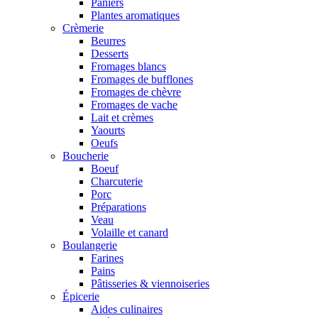
Paniers
Plantes aromatiques
Crèmerie
Beurres
Desserts
Fromages blancs
Fromages de bufflones
Fromages de chèvre
Fromages de vache
Lait et crèmes
Yaourts
Oeufs
Boucherie
Boeuf
Charcuterie
Porc
Préparations
Veau
Volaille et canard
Boulangerie
Farines
Pains
Pâtisseries & viennoiseries
Épicerie
Aides culinaires