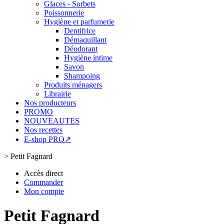
Glaces - Sorbets
Poissonnerie
Hygiène et parfumerie
Dentifrice
Démaquillant
Déodorant
Hygiène intime
Savon
Shampoing
Produits ménagers
Librairie
Nos producteurs
PROMO
NOUVEAUTES
Nos recettes
E-shop PRO↗
>
Petit Fagnard
Accès direct
Commander
Mon compte
Petit Fagnard