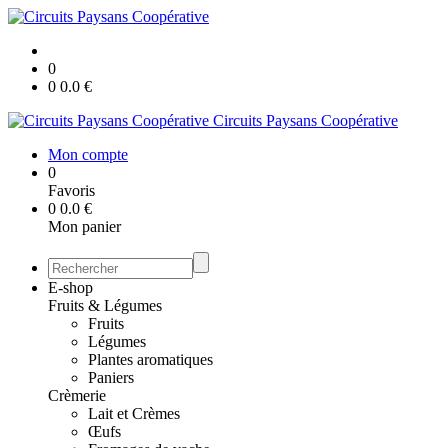
0
0
0.0
€
Circuits Paysans Coopérative
Mon compte
0
Favoris
0
0.0
€
Mon panier
E-shop
Fruits & Légumes
Fruits
Légumes
Plantes aromatiques
Paniers
Crèmerie
Lait et Crèmes
Œufs