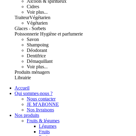
Alcools & spiritueux
Cidres
Voir plus...
Traiteur
Végétarien
Végétarien
Glaces - Sorbets
Poissonnerie
Hygiène et parfumerie
Savon
Shampoing
Déodorant
Dentifrice
Démaquillant
Voir plus...
Produits ménagers
Librairie
Accueil
Qui sommes-nous ?
Nous contacter
JE M'ABONNE
Nos livraisons
Nos produits
Fruits & légumes
Légumes
Fruits