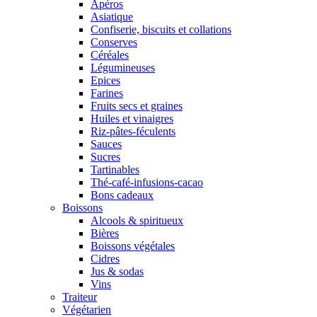
Apéros
Asiatique
Confiserie, biscuits et collations
Conserves
Céréales
Légumineuses
Epices
Farines
Fruits secs et graines
Huiles et vinaigres
Riz-pâtes-féculents
Sauces
Sucres
Tartinables
Thé-café-infusions-cacao
Bons cadeaux
Boissons
Alcools & spiritueux
Bières
Boissons végétales
Cidres
Jus & sodas
Vins
Traiteur
Végétarien