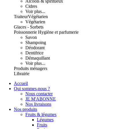
Alcools & spiritueux
Cidres
Voir plus...
Traiteur
Végétarien
Végétarien
Glaces - Sorbets
Poissonnerie
Hygiène et parfumerie
Savon
Shampoing
Déodorant
Dentifrice
Démaquillant
Voir plus...
Produits ménagers
Librairie
Accueil
Qui sommes-nous ?
Nous contacter
JE M'ABONNE
Nos livraisons
Nos produits
Fruits & légumes
Légumes
Fruits