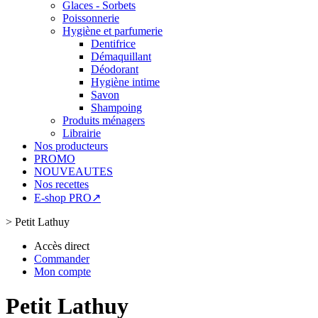
Glaces - Sorbets
Poissonnerie
Hygiène et parfumerie
Dentifrice
Démaquillant
Déodorant
Hygiène intime
Savon
Shampoing
Produits ménagers
Librairie
Nos producteurs
PROMO
NOUVEAUTES
Nos recettes
E-shop PRO↗
>
Petit Lathuy
Accès direct
Commander
Mon compte
Petit Lathuy