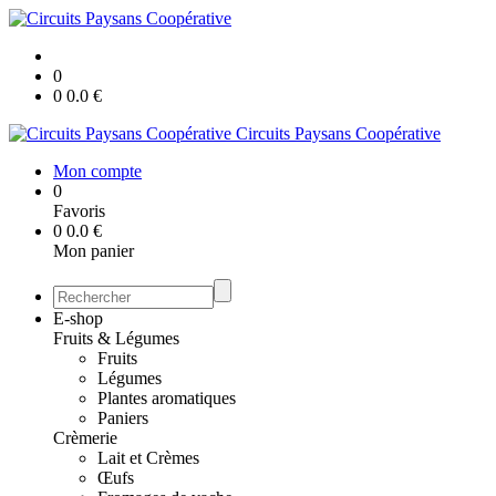
0
0
0.0
€
Circuits Paysans Coopérative
Mon compte
0
Favoris
0
0.0
€
Mon panier
E-shop
Fruits & Légumes
Fruits
Légumes
Plantes aromatiques
Paniers
Crèmerie
Lait et Crèmes
Œufs