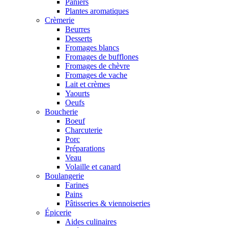
Paniers
Plantes aromatiques
Crèmerie
Beurres
Desserts
Fromages blancs
Fromages de bufflones
Fromages de chèvre
Fromages de vache
Lait et crèmes
Yaourts
Oeufs
Boucherie
Boeuf
Charcuterie
Porc
Préparations
Veau
Volaille et canard
Boulangerie
Farines
Pains
Pâtisseries & viennoiseries
Épicerie
Aides culinaires