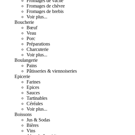
Fromages de vache
Fromages de chèvre
Fromages de brebis
Voir plus...
Boucherie
Bœuf
Veau
Porc
Préparations
Charcuterie
Voir plus...
Boulangerie
Pains
Pâtisseries & viennoiseries
Epicerie
Farines
Epices
Sauces
Tartinables
Céréales
Voir plus...
Boissons
Jus & Sodas
Bières
Vins