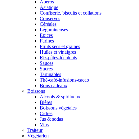
Apéros
Asiatique
Confiserie, biscuits et collations
Conserves
Céréales
Légumineuses
Epices
Farines
Fruits secs et graines
Huiles et vinaigres
Riz-pâtes-féculents
Sauces
Sucres
Tartinables
Thé-café-infusions-cacao
Bons cadeaux
Boissons
Alcools & spiritueux
Bières
Boissons végétales
Cidres
Jus & sodas
Vins
Traiteur
Végétarien