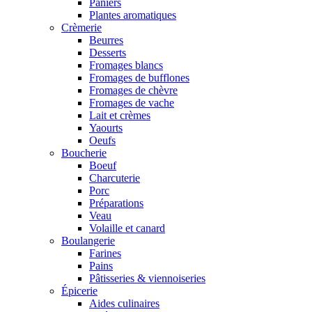
Paniers
Plantes aromatiques
Crèmerie
Beurres
Desserts
Fromages blancs
Fromages de bufflones
Fromages de chèvre
Fromages de vache
Lait et crèmes
Yaourts
Oeufs
Boucherie
Boeuf
Charcuterie
Porc
Préparations
Veau
Volaille et canard
Boulangerie
Farines
Pains
Pâtisseries & viennoiseries
Épicerie
Aides culinaires