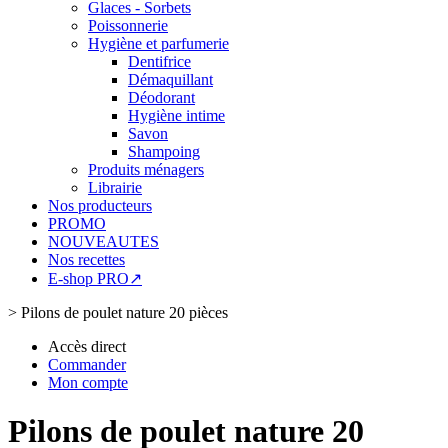
Glaces - Sorbets
Poissonnerie
Hygiène et parfumerie
Dentifrice
Démaquillant
Déodorant
Hygiène intime
Savon
Shampoing
Produits ménagers
Librairie
Nos producteurs
PROMO
NOUVEAUTES
Nos recettes
E-shop PRO↗
>
Pilons de poulet nature 20 pièces
Accès direct
Commander
Mon compte
Pilons de poulet nature 20