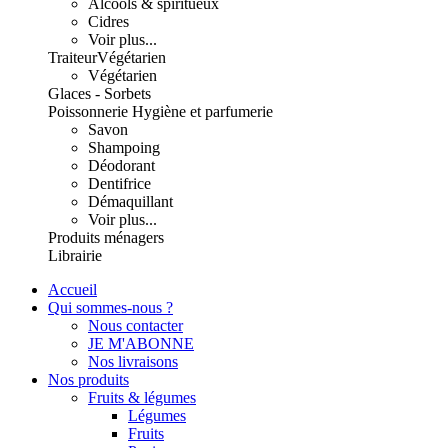
Alcools & spiritueux
Cidres
Voir plus...
Traiteur
Végétarien
Végétarien
Glaces - Sorbets
Poissonnerie
Hygiène et parfumerie
Savon
Shampoing
Déodorant
Dentifrice
Démaquillant
Voir plus...
Produits ménagers
Librairie
Accueil
Qui sommes-nous ?
Nous contacter
JE M'ABONNE
Nos livraisons
Nos produits
Fruits & légumes
Légumes
Fruits