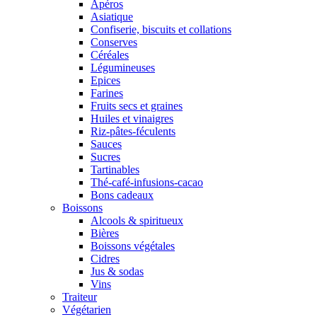
Apéros
Asiatique
Confiserie, biscuits et collations
Conserves
Céréales
Légumineuses
Epices
Farines
Fruits secs et graines
Huiles et vinaigres
Riz-pâtes-féculents
Sauces
Sucres
Tartinables
Thé-café-infusions-cacao
Bons cadeaux
Boissons
Alcools & spiritueux
Bières
Boissons végétales
Cidres
Jus & sodas
Vins
Traiteur
Végétarien