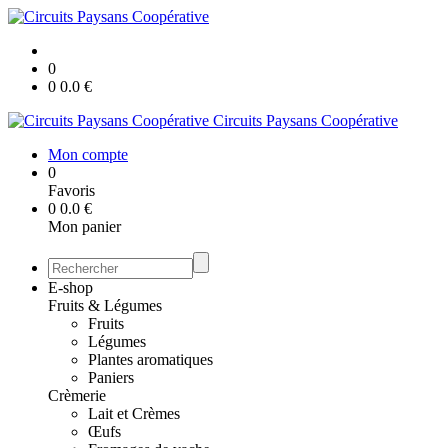
0
0
0.0
€
Circuits Paysans Coopérative
Mon compte
0
Favoris
0
0.0
€
Mon panier
E-shop
Fruits & Légumes
Fruits
Légumes
Plantes aromatiques
Paniers
Crèmerie
Lait et Crèmes
Œufs