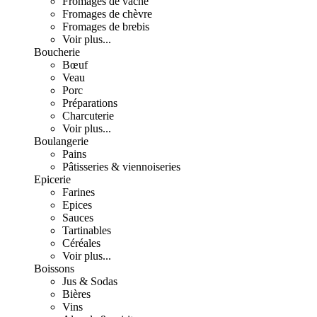
Fromages de vache
Fromages de chèvre
Fromages de brebis
Voir plus...
Boucherie
Bœuf
Veau
Porc
Préparations
Charcuterie
Voir plus...
Boulangerie
Pains
Pâtisseries & viennoiseries
Epicerie
Farines
Epices
Sauces
Tartinables
Céréales
Voir plus...
Boissons
Jus & Sodas
Bières
Vins