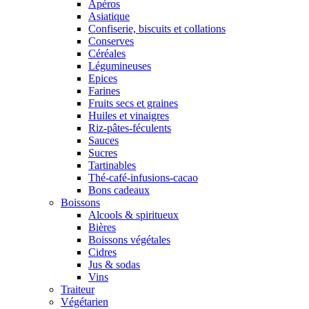
Apéros
Asiatique
Confiserie, biscuits et collations
Conserves
Céréales
Légumineuses
Epices
Farines
Fruits secs et graines
Huiles et vinaigres
Riz-pâtes-féculents
Sauces
Sucres
Tartinables
Thé-café-infusions-cacao
Bons cadeaux
Boissons
Alcools & spiritueux
Bières
Boissons végétales
Cidres
Jus & sodas
Vins
Traiteur
Végétarien