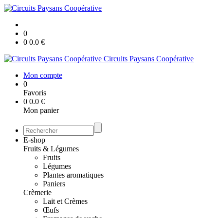
0
0
0.0
€
Circuits Paysans Coopérative
Mon compte
0
Favoris
0
0.0
€
Mon panier
E-shop
Fruits & Légumes
Fruits
Légumes
Plantes aromatiques
Paniers
Crèmerie
Lait et Crèmes
Œufs