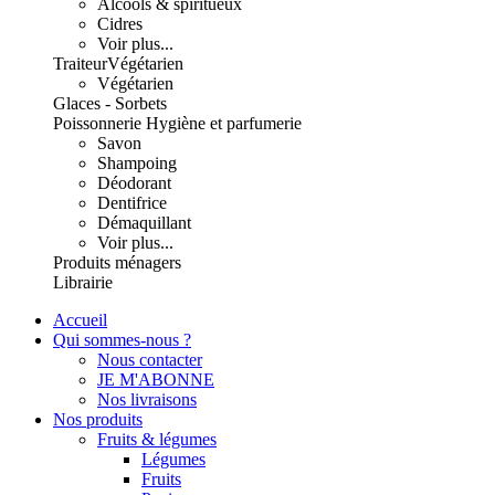
Alcools & spiritueux
Cidres
Voir plus...
Traiteur
Végétarien
Végétarien
Glaces - Sorbets
Poissonnerie
Hygiène et parfumerie
Savon
Shampoing
Déodorant
Dentifrice
Démaquillant
Voir plus...
Produits ménagers
Librairie
Accueil
Qui sommes-nous ?
Nous contacter
JE M'ABONNE
Nos livraisons
Nos produits
Fruits & légumes
Légumes
Fruits