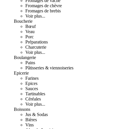
Fromages de vache
Fromages de chèvre
Fromages de brebis
Voir plus...
Boucherie
Bœuf
Veau
Porc
Préparations
Charcuterie
Voir plus...
Boulangerie
Pains
Pâtisseries & viennoiseries
Epicerie
Farines
Epices
Sauces
Tartinables
Céréales
Voir plus...
Boissons
Jus & Sodas
Bières
Vins