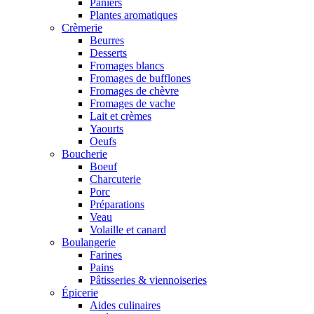
Paniers
Plantes aromatiques
Crèmerie
Beurres
Desserts
Fromages blancs
Fromages de bufflones
Fromages de chèvre
Fromages de vache
Lait et crèmes
Yaourts
Oeufs
Boucherie
Boeuf
Charcuterie
Porc
Préparations
Veau
Volaille et canard
Boulangerie
Farines
Pains
Pâtisseries & viennoiseries
Épicerie
Aides culinaires