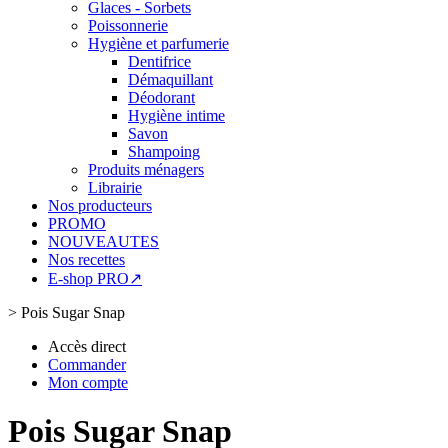
Glaces - Sorbets
Poissonnerie
Hygiène et parfumerie
Dentifrice
Démaquillant
Déodorant
Hygiène intime
Savon
Shampoing
Produits ménagers
Librairie
Nos producteurs
PROMO
NOUVEAUTES
Nos recettes
E-shop PRO↗
>
Pois Sugar Snap
Accès direct
Commander
Mon compte
Pois Sugar Snap