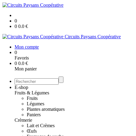
0
0
0.0
€
Circuits Paysans Coopérative
Mon compte
0
Favoris
0
0.0
€
Mon panier
E-shop
Fruits & Légumes
Fruits
Légumes
Plantes aromatiques
Paniers
Crèmerie
Lait et Crèmes
Œufs