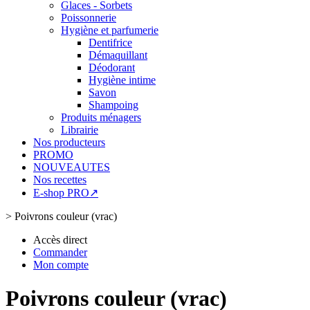
Glaces - Sorbets
Poissonnerie
Hygiène et parfumerie
Dentifrice
Démaquillant
Déodorant
Hygiène intime
Savon
Shampoing
Produits ménagers
Librairie
Nos producteurs
PROMO
NOUVEAUTES
Nos recettes
E-shop PRO↗
>
Poivrons couleur (vrac)
Accès direct
Commander
Mon compte
Poivrons couleur (vrac)