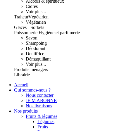
Alcools & spiritueux
Cidres
Voir plus...
Traiteur
Végétarien
Végétarien
Glaces - Sorbets
Poissonnerie
Hygiène et parfumerie
Savon
Shampoing
Déodorant
Dentifrice
Démaquillant
Voir plus...
Produits ménagers
Librairie
Accueil
Qui sommes-nous ?
Nous contacter
JE M'ABONNE
Nos livraisons
Nos produits
Fruits & légumes
Légumes
Fruits