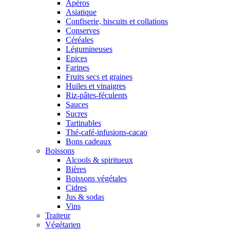
Apéros
Asiatique
Confiserie, biscuits et collations
Conserves
Céréales
Légumineuses
Epices
Farines
Fruits secs et graines
Huiles et vinaigres
Riz-pâtes-féculents
Sauces
Sucres
Tartinables
Thé-café-infusions-cacao
Bons cadeaux
Boissons
Alcools & spiritueux
Bières
Boissons végétales
Cidres
Jus & sodas
Vins
Traiteur
Végétarien