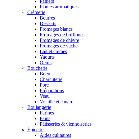
Paniers
Plantes aromatiques
Crèmerie
Beurres
Desserts
Fromages blancs
Fromages de bufflones
Fromages de chèvre
Fromages de vache
Lait et crèmes
Yaourts
Oeufs
Boucherie
Boeuf
Charcuterie
Porc
Préparations
Veau
Volaille et canard
Boulangerie
Farines
Pains
Pâtisseries & viennoiseries
Épicerie
Aides culinaires