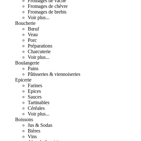
Fromages de vache
Fromages de chèvre
Fromages de brebis
Voir plus...
Boucherie
Bœuf
Veau
Porc
Préparations
Charcuterie
Voir plus...
Boulangerie
Pains
Pâtisseries & viennoiseries
Epicerie
Farines
Epices
Sauces
Tartinables
Céréales
Voir plus...
Boissons
Jus & Sodas
Bières
Vins