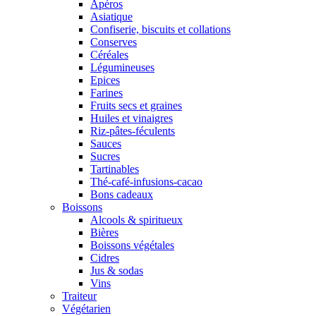
Apéros
Asiatique
Confiserie, biscuits et collations
Conserves
Céréales
Légumineuses
Epices
Farines
Fruits secs et graines
Huiles et vinaigres
Riz-pâtes-féculents
Sauces
Sucres
Tartinables
Thé-café-infusions-cacao
Bons cadeaux
Boissons
Alcools & spiritueux
Bières
Boissons végétales
Cidres
Jus & sodas
Vins
Traiteur
Végétarien