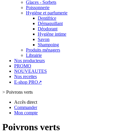
Glaces - Sorbets
Poissonnerie
Hygiène et parfumerie
Dentifrice
Démaquillant
Déodorant
Hygiène intime
Savon
Shampoing
Produits ménagers
Librairie
Nos producteurs
PROMO
NOUVEAUTES
Nos recettes
E-shop PRO↗
>
Poivrons verts
Accès direct
Commander
Mon compte
Poivrons verts