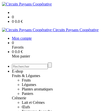
0
0
0.0
€
Circuits Paysans Coopérative
Mon compte
0
Favoris
0
0.0
€
Mon panier
E-shop
Fruits & Légumes
Fruits
Légumes
Plantes aromatiques
Paniers
Crèmerie
Lait et Crèmes
Œufs