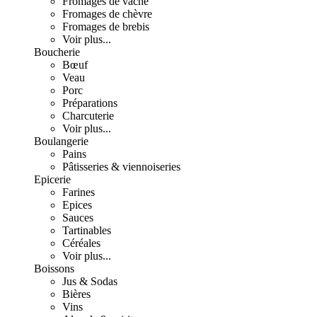
Fromages de vache
Fromages de chèvre
Fromages de brebis
Voir plus...
Boucherie
Bœuf
Veau
Porc
Préparations
Charcuterie
Voir plus...
Boulangerie
Pains
Pâtisseries & viennoiseries
Epicerie
Farines
Epices
Sauces
Tartinables
Céréales
Voir plus...
Boissons
Jus & Sodas
Bières
Vins