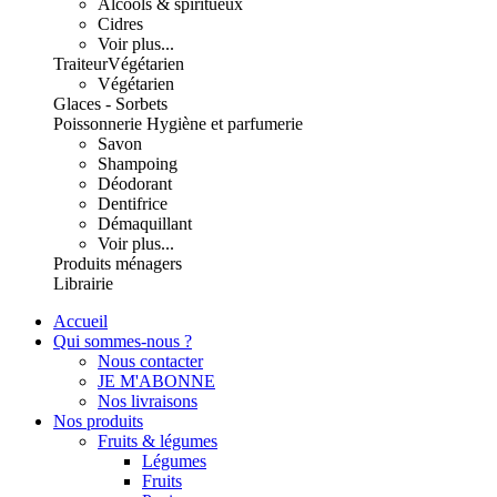
Alcools & spiritueux
Cidres
Voir plus...
Traiteur
Végétarien
Végétarien
Glaces - Sorbets
Poissonnerie
Hygiène et parfumerie
Savon
Shampoing
Déodorant
Dentifrice
Démaquillant
Voir plus...
Produits ménagers
Librairie
Accueil
Qui sommes-nous ?
Nous contacter
JE M'ABONNE
Nos livraisons
Nos produits
Fruits & légumes
Légumes
Fruits