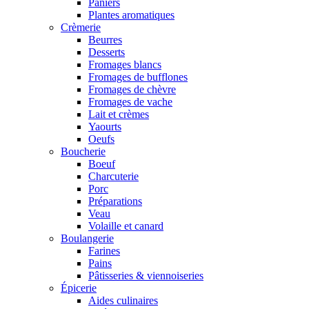
Paniers
Plantes aromatiques
Crèmerie
Beurres
Desserts
Fromages blancs
Fromages de bufflones
Fromages de chèvre
Fromages de vache
Lait et crèmes
Yaourts
Oeufs
Boucherie
Boeuf
Charcuterie
Porc
Préparations
Veau
Volaille et canard
Boulangerie
Farines
Pains
Pâtisseries & viennoiseries
Épicerie
Aides culinaires