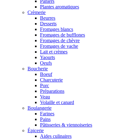
Paniers
Plantes aromatiques
Crèmerie
Beurres
Desserts
Fromages blancs
Fromages de bufflones
Fromages de chèvre
Fromages de vache
Lait et crèmes
Yaourts
Oeufs
Boucherie
Boeuf
Charcuterie
Porc
Préparations
Veau
Volaille et canard
Boulangerie
Farines
Pains
Pâtisseries & viennoiseries
Épicerie
Aides culinaires