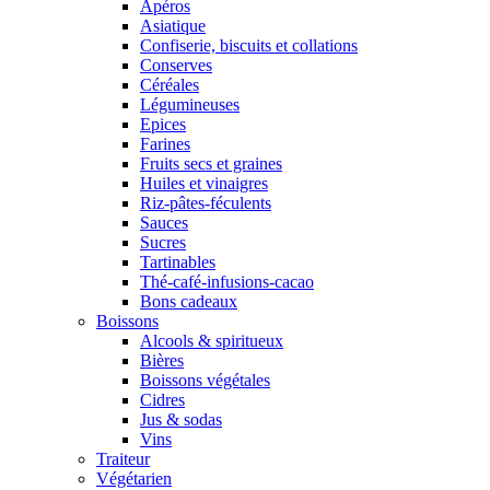
Apéros
Asiatique
Confiserie, biscuits et collations
Conserves
Céréales
Légumineuses
Epices
Farines
Fruits secs et graines
Huiles et vinaigres
Riz-pâtes-féculents
Sauces
Sucres
Tartinables
Thé-café-infusions-cacao
Bons cadeaux
Boissons
Alcools & spiritueux
Bières
Boissons végétales
Cidres
Jus & sodas
Vins
Traiteur
Végétarien