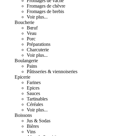
Fromages de vache
Fromages de chèvre
Fromages de brebis
Voir plus...
Boucherie
Bœuf
Veau
Porc
Préparations
Charcuterie
Voir plus...
Boulangerie
Pains
Pâtisseries & viennoiseries
Epicerie
Farines
Epices
Sauces
Tartinables
Céréales
Voir plus...
Boissons
Jus & Sodas
Bières
Vins