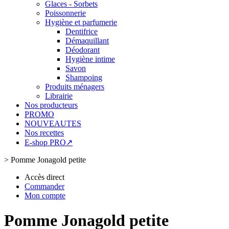
Glaces - Sorbets
Poissonnerie
Hygiène et parfumerie
Dentifrice
Démaquillant
Déodorant
Hygiène intime
Savon
Shampoing
Produits ménagers
Librairie
Nos producteurs
PROMO
NOUVEAUTES
Nos recettes
E-shop PRO↗
>
Pomme Jonagold petite
Accès direct
Commander
Mon compte
Pomme Jonagold petite