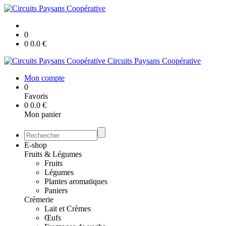
0
0
0.0
€
Circuits Paysans Coopérative
Mon compte
0
Favoris
0
0.0
€
Mon panier
E-shop
Fruits & Légumes
Fruits
Légumes
Plantes aromatiques
Paniers
Crèmerie
Lait et Crèmes
Œufs