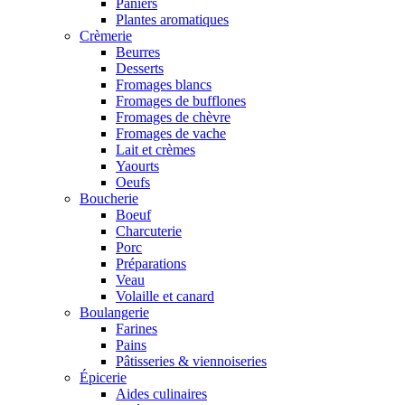
Paniers
Plantes aromatiques
Crèmerie
Beurres
Desserts
Fromages blancs
Fromages de bufflones
Fromages de chèvre
Fromages de vache
Lait et crèmes
Yaourts
Oeufs
Boucherie
Boeuf
Charcuterie
Porc
Préparations
Veau
Volaille et canard
Boulangerie
Farines
Pains
Pâtisseries & viennoiseries
Épicerie
Aides culinaires