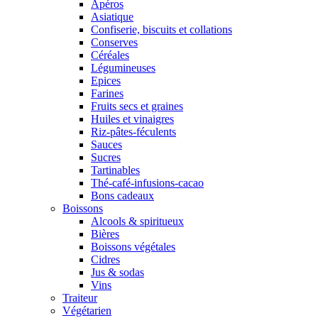
Apéros
Asiatique
Confiserie, biscuits et collations
Conserves
Céréales
Légumineuses
Epices
Farines
Fruits secs et graines
Huiles et vinaigres
Riz-pâtes-féculents
Sauces
Sucres
Tartinables
Thé-café-infusions-cacao
Bons cadeaux
Boissons
Alcools & spiritueux
Bières
Boissons végétales
Cidres
Jus & sodas
Vins
Traiteur
Végétarien