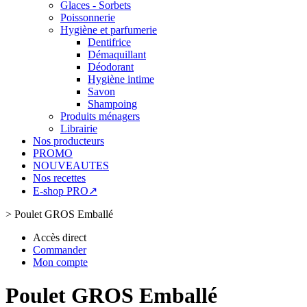
Glaces - Sorbets
Poissonnerie
Hygiène et parfumerie
Dentifrice
Démaquillant
Déodorant
Hygiène intime
Savon
Shampoing
Produits ménagers
Librairie
Nos producteurs
PROMO
NOUVEAUTES
Nos recettes
E-shop PRO↗
>
Poulet GROS Emballé
Accès direct
Commander
Mon compte
Poulet GROS Emballé