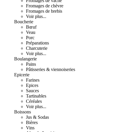
Fromages de vache
Fromages de chèvre
Fromages de brebis
Voir plus...
Boucherie
Bœuf
Veau
Porc
Préparations
Charcuterie
Voir plus...
Boulangerie
Pains
Pâtisseries & viennoiseries
Epicerie
Farines
Epices
Sauces
Tartinables
Céréales
Voir plus...
Boissons
Jus & Sodas
Bières
Vins