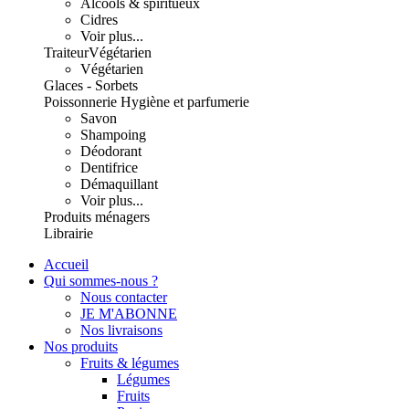
Alcools & spiritueux
Cidres
Voir plus...
Traiteur
Végétarien
Végétarien
Glaces - Sorbets
Poissonnerie
Hygiène et parfumerie
Savon
Shampoing
Déodorant
Dentifrice
Démaquillant
Voir plus...
Produits ménagers
Librairie
Accueil
Qui sommes-nous ?
Nous contacter
JE M'ABONNE
Nos livraisons
Nos produits
Fruits & légumes
Légumes
Fruits