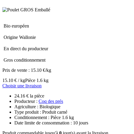
Bio européen
Origine Wallonie
En direct du producteur
Gros conditionnement
Prix de vente :
15.10 €/kg
15.10 € / kg
Pièce 1.6 kg
Choisir une livraison
24.16 € la pièce
Producteur :
Coq des prés
Agriculture : Biologique
Type produit : Produit carné
Conditionnement : Pièce 1.6 kg
Date limite de consommation : 10 jours
Produit commandable jusqu'à
0
jour(s) avant la livraison