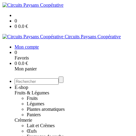
0
0
0.0
€
Circuits Paysans Coopérative
Mon compte
0
Favoris
0
0.0
€
Mon panier
E-shop
Fruits & Légumes
Fruits
Légumes
Plantes aromatiques
Paniers
Crèmerie
Lait et Crèmes
Œufs