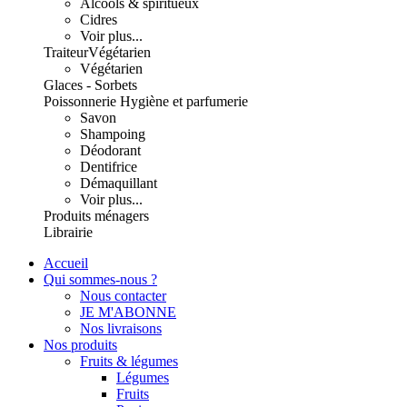
Alcools & spiritueux
Cidres
Voir plus...
Traiteur
Végétarien
Végétarien
Glaces - Sorbets
Poissonnerie
Hygiène et parfumerie
Savon
Shampoing
Déodorant
Dentifrice
Démaquillant
Voir plus...
Produits ménagers
Librairie
Accueil
Qui sommes-nous ?
Nous contacter
JE M'ABONNE
Nos livraisons
Nos produits
Fruits & légumes
Légumes
Fruits