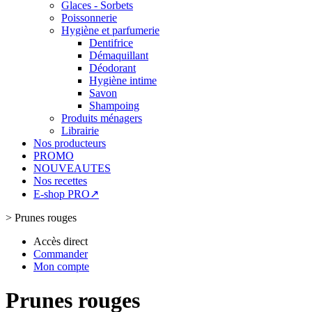
Glaces - Sorbets
Poissonnerie
Hygiène et parfumerie
Dentifrice
Démaquillant
Déodorant
Hygiène intime
Savon
Shampoing
Produits ménagers
Librairie
Nos producteurs
PROMO
NOUVEAUTES
Nos recettes
E-shop PRO↗
>
Prunes rouges
Accès direct
Commander
Mon compte
Prunes rouges