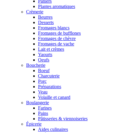
Paniers
Plantes aromatiques
Crèmerie
Beurres
Desserts
Fromages blancs
Fromages de bufflones
Fromages de chèvre
Fromages de vache
Lait et crèmes
Yaourts
Oeufs
Boucherie
Boeuf
Charcuterie
Porc
Préparations
Veau
Volaille et canard
Boulangerie
Farines
Pains
Pâtisseries & viennoiseries
Épicerie
Aides culinaires