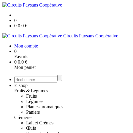
0
0
0.0
€
Circuits Paysans Coopérative
Mon compte
0
Favoris
0
0.0
€
Mon panier
E-shop
Fruits & Légumes
Fruits
Légumes
Plantes aromatiques
Paniers
Crèmerie
Lait et Crèmes
Œufs