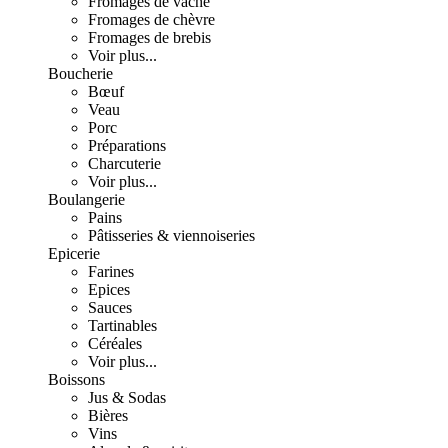
Fromages de vache
Fromages de chèvre
Fromages de brebis
Voir plus...
Boucherie
Bœuf
Veau
Porc
Préparations
Charcuterie
Voir plus...
Boulangerie
Pains
Pâtisseries & viennoiseries
Epicerie
Farines
Epices
Sauces
Tartinables
Céréales
Voir plus...
Boissons
Jus & Sodas
Bières
Vins