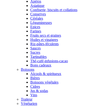
Apéros
Asiatique
Confiserie, biscuits et collations
Conserves
Céréales
Légumineuses
Epices
Farines
Fruits secs et graines
Huiles et vinaigres
Riz-pâtes-féculents
Sauces
Sucres
Tartinables
Thé-café-infusions-cacao
Bons cadeaux
Boissons
Alcools & spiritueux
Bières
Boissons végétales
Cidres
Jus & sodas
Vins
Traiteur
Végétarien