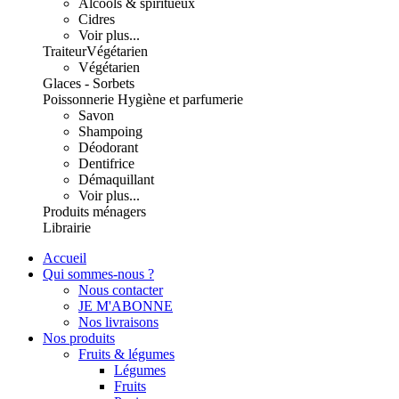
Alcools & spiritueux
Cidres
Voir plus...
Traiteur
Végétarien
Végétarien
Glaces - Sorbets
Poissonnerie
Hygiène et parfumerie
Savon
Shampoing
Déodorant
Dentifrice
Démaquillant
Voir plus...
Produits ménagers
Librairie
Accueil
Qui sommes-nous ?
Nous contacter
JE M'ABONNE
Nos livraisons
Nos produits
Fruits & légumes
Légumes
Fruits