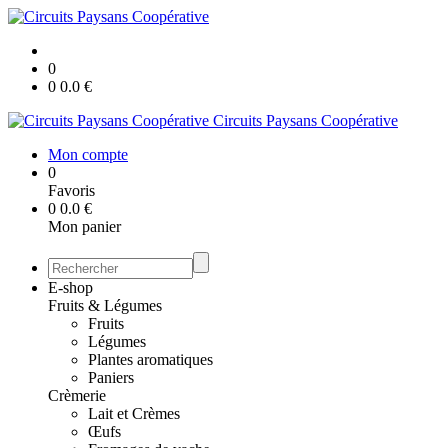
0
0
0.0
€
Circuits Paysans Coopérative
Mon compte
0
Favoris
0
0.0
€
Mon panier
E-shop
Fruits & Légumes
Fruits
Légumes
Plantes aromatiques
Paniers
Crèmerie
Lait et Crèmes
Œufs