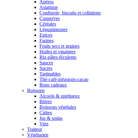
Apéros
Asiatique
Confiserie, biscuits et collations
Conserves
Céréales
Légumineuses
Epices
Farines
Fruits secs et graines
Huiles et vinaigres
Riz-pâtes-féculents
Sauces
Sucres
Tartinables
Thé-café-infusions-cacao
Bons cadeaux
Boissons
Alcools & spiritueux
Bières
Boissons végétales
Cidres
Jus & sodas
Vins
Traiteur
Végétarien