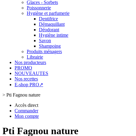
Glaces - Sorbets
Poissonnerie
Hygiène et parfumerie
Dentifrice
Démaquillant
Déodorant
Hygiène intime
Savon
Shampoing
Produits ménagers
Librairie
Nos producteurs
PROMO
NOUVEAUTES
Nos recettes
E-shop PRO↗
>
Pti Fagnou nature
Accès direct
Commander
Mon compte
Pti Fagnou nature