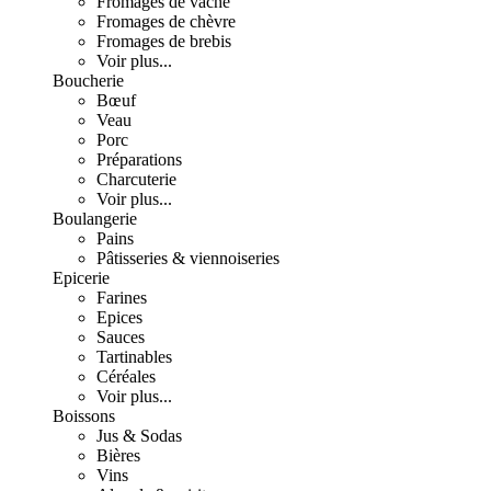
Fromages de vache
Fromages de chèvre
Fromages de brebis
Voir plus...
Boucherie
Bœuf
Veau
Porc
Préparations
Charcuterie
Voir plus...
Boulangerie
Pains
Pâtisseries & viennoiseries
Epicerie
Farines
Epices
Sauces
Tartinables
Céréales
Voir plus...
Boissons
Jus & Sodas
Bières
Vins