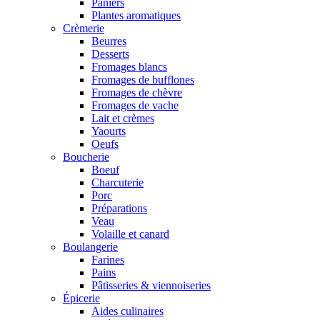
Paniers
Plantes aromatiques
Crèmerie
Beurres
Desserts
Fromages blancs
Fromages de bufflones
Fromages de chèvre
Fromages de vache
Lait et crèmes
Yaourts
Oeufs
Boucherie
Boeuf
Charcuterie
Porc
Préparations
Veau
Volaille et canard
Boulangerie
Farines
Pains
Pâtisseries & viennoiseries
Épicerie
Aides culinaires