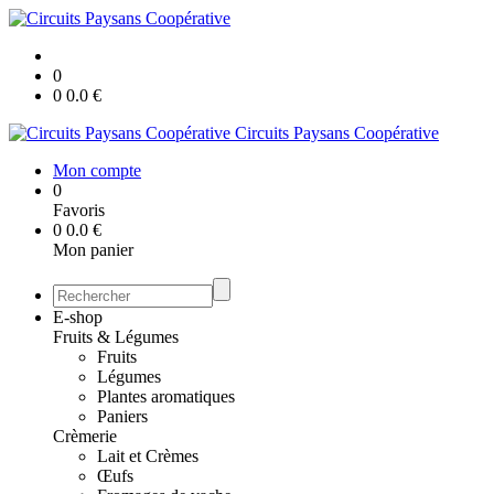
0
0
0.0
€
Circuits Paysans Coopérative
Mon compte
0
Favoris
0
0.0
€
Mon panier
E-shop
Fruits & Légumes
Fruits
Légumes
Plantes aromatiques
Paniers
Crèmerie
Lait et Crèmes
Œufs