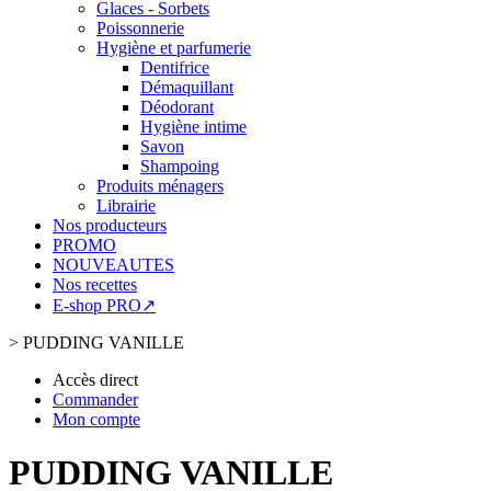
Glaces - Sorbets
Poissonnerie
Hygiène et parfumerie
Dentifrice
Démaquillant
Déodorant
Hygiène intime
Savon
Shampoing
Produits ménagers
Librairie
Nos producteurs
PROMO
NOUVEAUTES
Nos recettes
E-shop PRO↗
>
PUDDING VANILLE
Accès direct
Commander
Mon compte
PUDDING VANILLE