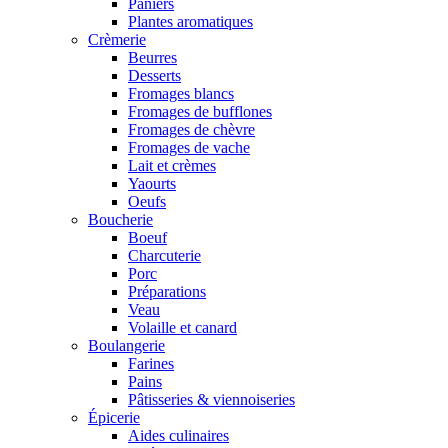
Paniers
Plantes aromatiques
Crèmerie
Beurres
Desserts
Fromages blancs
Fromages de bufflones
Fromages de chèvre
Fromages de vache
Lait et crèmes
Yaourts
Oeufs
Boucherie
Boeuf
Charcuterie
Porc
Préparations
Veau
Volaille et canard
Boulangerie
Farines
Pains
Pâtisseries & viennoiseries
Épicerie
Aides culinaires