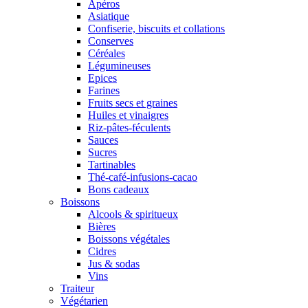
Apéros
Asiatique
Confiserie, biscuits et collations
Conserves
Céréales
Légumineuses
Epices
Farines
Fruits secs et graines
Huiles et vinaigres
Riz-pâtes-féculents
Sauces
Sucres
Tartinables
Thé-café-infusions-cacao
Bons cadeaux
Boissons
Alcools & spiritueux
Bières
Boissons végétales
Cidres
Jus & sodas
Vins
Traiteur
Végétarien