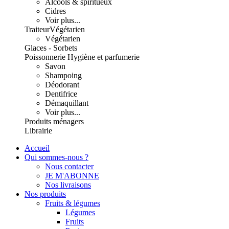
Alcools & spiritueux
Cidres
Voir plus...
Traiteur
Végétarien
Végétarien
Glaces - Sorbets
Poissonnerie
Hygiène et parfumerie
Savon
Shampoing
Déodorant
Dentifrice
Démaquillant
Voir plus...
Produits ménagers
Librairie
Accueil
Qui sommes-nous ?
Nous contacter
JE M'ABONNE
Nos livraisons
Nos produits
Fruits & légumes
Légumes
Fruits