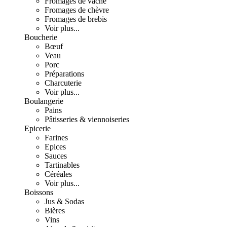
Fromages de vache
Fromages de chèvre
Fromages de brebis
Voir plus...
Boucherie
Bœuf
Veau
Porc
Préparations
Charcuterie
Voir plus...
Boulangerie
Pains
Pâtisseries & viennoiseries
Epicerie
Farines
Epices
Sauces
Tartinables
Céréales
Voir plus...
Boissons
Jus & Sodas
Bières
Vins