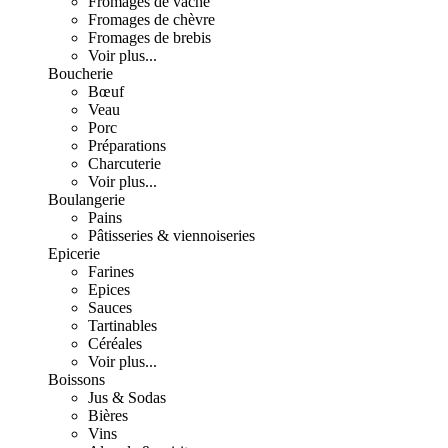
Fromages de vache
Fromages de chèvre
Fromages de brebis
Voir plus...
Boucherie
Bœuf
Veau
Porc
Préparations
Charcuterie
Voir plus...
Boulangerie
Pains
Pâtisseries & viennoiseries
Epicerie
Farines
Epices
Sauces
Tartinables
Céréales
Voir plus...
Boissons
Jus & Sodas
Bières
Vins