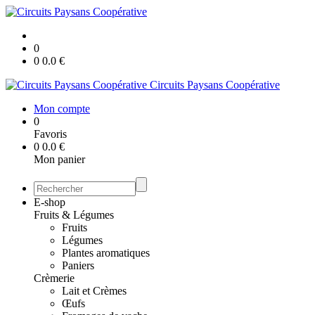
0
0
0.0
€
Circuits Paysans Coopérative
Mon compte
0
Favoris
0
0.0
€
Mon panier
E-shop
Fruits & Légumes
Fruits
Légumes
Plantes aromatiques
Paniers
Crèmerie
Lait et Crèmes
Œufs