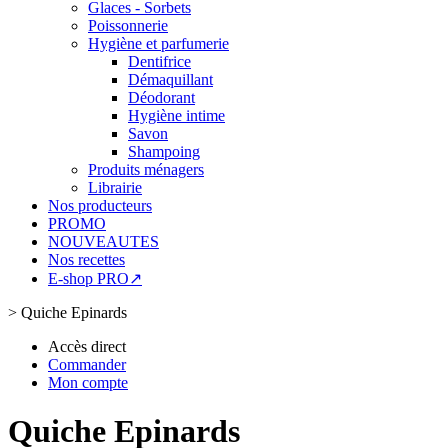
Glaces - Sorbets
Poissonnerie
Hygiène et parfumerie
Dentifrice
Démaquillant
Déodorant
Hygiène intime
Savon
Shampoing
Produits ménagers
Librairie
Nos producteurs
PROMO
NOUVEAUTES
Nos recettes
E-shop PRO↗
>
Quiche Epinards
Accès direct
Commander
Mon compte
Quiche Epinards