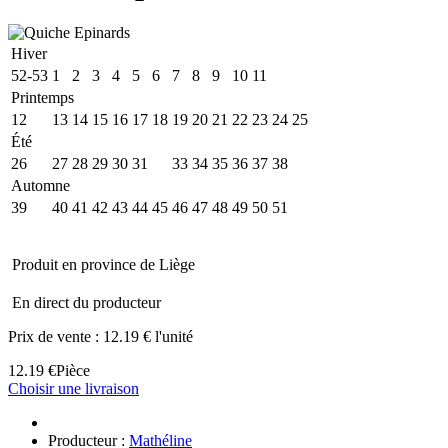
Hiver
52-53
1
2
3
4
5
6
7
8
9
10
11
Printemps
12
13
14
15
16
17
18
19
20
21
22
23
24
25
Été
26
27
28
29
30
31
32
33
34
35
36
37
38
Automne
39
40
41
42
43
44
45
46
47
48
49
50
51
Produit en province de Liège
En direct du producteur
Prix de vente :
12.19 € l'unité
12.19 €
Pièce
Choisir une livraison
Producteur :
Mathéline