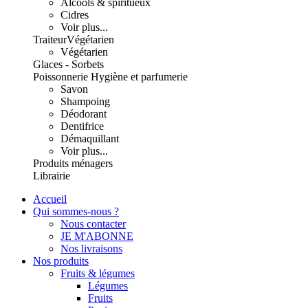
Alcools & spiritueux
Cidres
Voir plus...
Traiteur
Végétarien
Végétarien
Glaces - Sorbets
Poissonnerie
Hygiène et parfumerie
Savon
Shampoing
Déodorant
Dentifrice
Démaquillant
Voir plus...
Produits ménagers
Librairie
Accueil
Qui sommes-nous ?
Nous contacter
JE M'ABONNE
Nos livraisons
Nos produits
Fruits & légumes
Légumes
Fruits