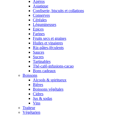
Apéros
Asiatique
Confiserie, biscuits et collations
Conserves
Céréales
Légumineuses
Epices
Farines
Fruits secs et graines
Huiles et vinaigres
Riz-pâtes-féculents
Sauces
Sucres
Tartinables
Thé-café-infusions-cacao
Bons cadeaux
Boissons
Alcools & spiritueux
Bières
Boissons végétales
Cidres
Jus & sodas
Vins
Traiteur
Végétarien