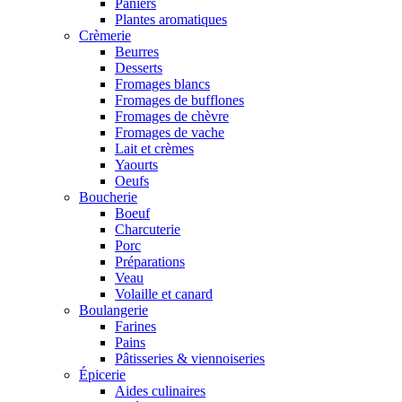
Paniers
Plantes aromatiques
Crèmerie
Beurres
Desserts
Fromages blancs
Fromages de bufflones
Fromages de chèvre
Fromages de vache
Lait et crèmes
Yaourts
Oeufs
Boucherie
Boeuf
Charcuterie
Porc
Préparations
Veau
Volaille et canard
Boulangerie
Farines
Pains
Pâtisseries & viennoiseries
Épicerie
Aides culinaires