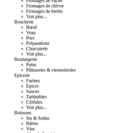
Fromages de vache
Fromages de chèvre
Fromages de brebis
Voir plus...
Boucherie
Bœuf
Veau
Porc
Préparations
Charcuterie
Voir plus...
Boulangerie
Pains
Pâtisseries & viennoiseries
Epicerie
Farines
Epices
Sauces
Tartinables
Céréales
Voir plus...
Boissons
Jus & Sodas
Bières
Vins