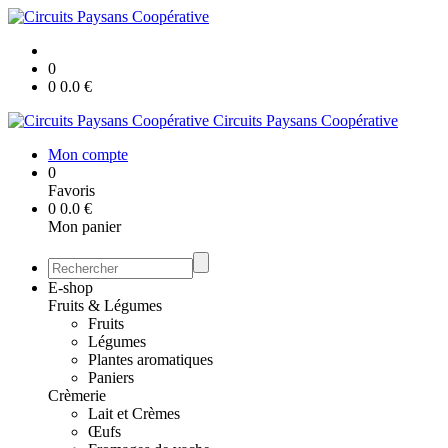
0
0
0.0
€
Circuits Paysans Coopérative
Mon compte
0
Favoris
0
0.0
€
Mon panier
E-shop
Fruits & Légumes
Fruits
Légumes
Plantes aromatiques
Paniers
Crèmerie
Lait et Crèmes
Œufs