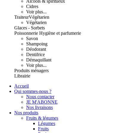
Alcools & spiritueux
Cidres
Voir plus...
Traiteur
Végétarien
Végétarien
Glaces - Sorbets
Poissonnerie
Hygiène et parfumerie
Savon
Shampoing
Déodorant
Dentifrice
Démaquillant
Voir plus...
Produits ménagers
Librairie
Accueil
Qui sommes-nous ?
Nous contacter
JE M'ABONNE
Nos livraisons
Nos produits
Fruits & légumes
Légumes
Fruits