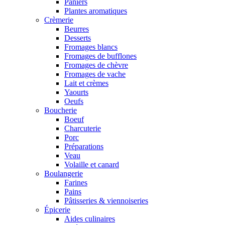
Paniers
Plantes aromatiques
Crèmerie
Beurres
Desserts
Fromages blancs
Fromages de bufflones
Fromages de chèvre
Fromages de vache
Lait et crèmes
Yaourts
Oeufs
Boucherie
Boeuf
Charcuterie
Porc
Préparations
Veau
Volaille et canard
Boulangerie
Farines
Pains
Pâtisseries & viennoiseries
Épicerie
Aides culinaires