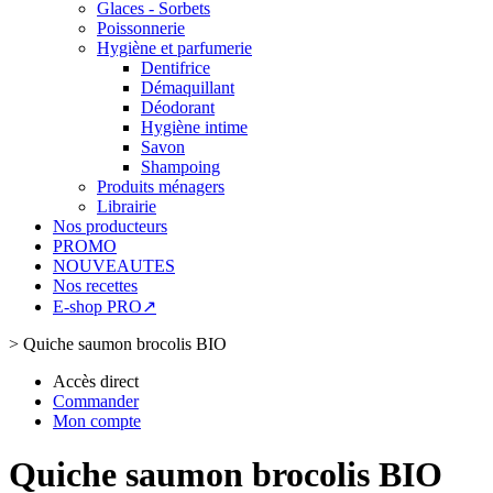
Glaces - Sorbets
Poissonnerie
Hygiène et parfumerie
Dentifrice
Démaquillant
Déodorant
Hygiène intime
Savon
Shampoing
Produits ménagers
Librairie
Nos producteurs
PROMO
NOUVEAUTES
Nos recettes
E-shop PRO↗
>
Quiche saumon brocolis BIO
Accès direct
Commander
Mon compte
Quiche saumon brocolis BIO