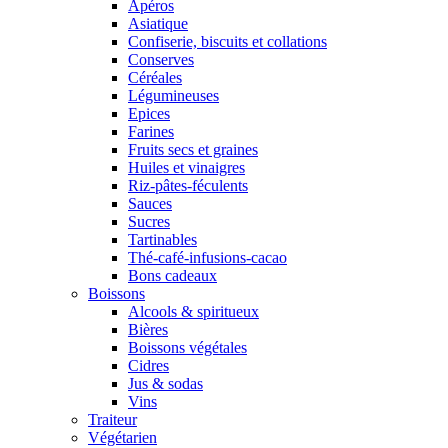
Apéros
Asiatique
Confiserie, biscuits et collations
Conserves
Céréales
Légumineuses
Epices
Farines
Fruits secs et graines
Huiles et vinaigres
Riz-pâtes-féculents
Sauces
Sucres
Tartinables
Thé-café-infusions-cacao
Bons cadeaux
Boissons
Alcools & spiritueux
Bières
Boissons végétales
Cidres
Jus & sodas
Vins
Traiteur
Végétarien