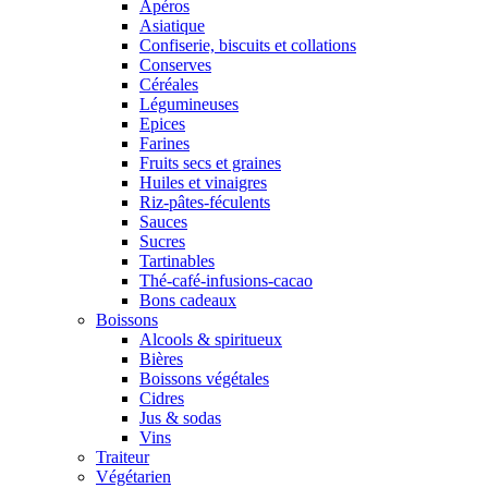
Apéros
Asiatique
Confiserie, biscuits et collations
Conserves
Céréales
Légumineuses
Epices
Farines
Fruits secs et graines
Huiles et vinaigres
Riz-pâtes-féculents
Sauces
Sucres
Tartinables
Thé-café-infusions-cacao
Bons cadeaux
Boissons
Alcools & spiritueux
Bières
Boissons végétales
Cidres
Jus & sodas
Vins
Traiteur
Végétarien