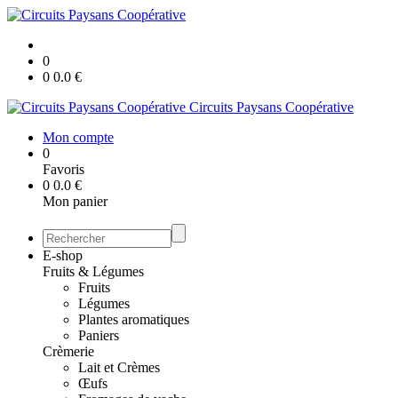
0
0
0.0
€
Circuits Paysans Coopérative
Mon compte
0
Favoris
0
0.0
€
Mon panier
E-shop
Fruits & Légumes
Fruits
Légumes
Plantes aromatiques
Paniers
Crèmerie
Lait et Crèmes
Œufs