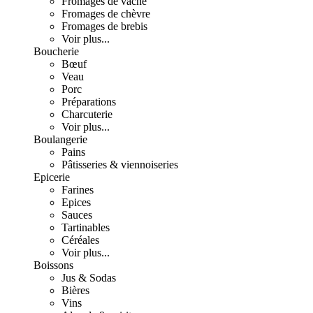
Fromages de vache
Fromages de chèvre
Fromages de brebis
Voir plus...
Boucherie
Bœuf
Veau
Porc
Préparations
Charcuterie
Voir plus...
Boulangerie
Pains
Pâtisseries & viennoiseries
Epicerie
Farines
Epices
Sauces
Tartinables
Céréales
Voir plus...
Boissons
Jus & Sodas
Bières
Vins