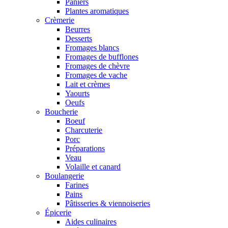
Paniers
Plantes aromatiques
Crèmerie
Beurres
Desserts
Fromages blancs
Fromages de bufflones
Fromages de chèvre
Fromages de vache
Lait et crèmes
Yaourts
Oeufs
Boucherie
Boeuf
Charcuterie
Porc
Préparations
Veau
Volaille et canard
Boulangerie
Farines
Pains
Pâtisseries & viennoiseries
Épicerie
Aides culinaires