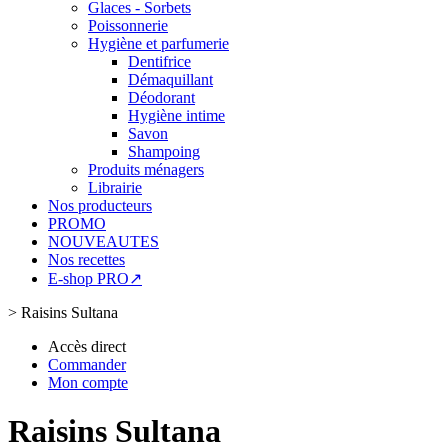
Glaces - Sorbets
Poissonnerie
Hygiène et parfumerie
Dentifrice
Démaquillant
Déodorant
Hygiène intime
Savon
Shampoing
Produits ménagers
Librairie
Nos producteurs
PROMO
NOUVEAUTES
Nos recettes
E-shop PRO↗
>
Raisins Sultana
Accès direct
Commander
Mon compte
Raisins Sultana