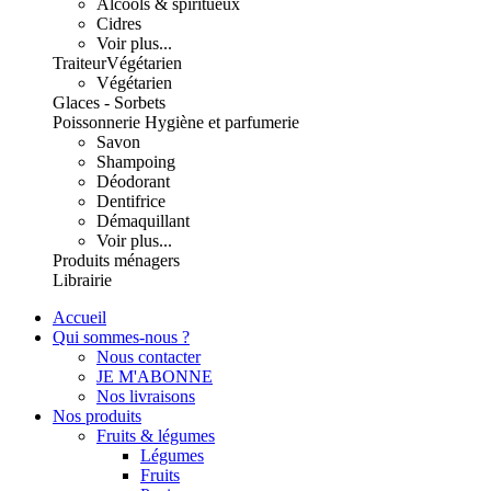
Alcools & spiritueux
Cidres
Voir plus...
Traiteur
Végétarien
Végétarien
Glaces - Sorbets
Poissonnerie
Hygiène et parfumerie
Savon
Shampoing
Déodorant
Dentifrice
Démaquillant
Voir plus...
Produits ménagers
Librairie
Accueil
Qui sommes-nous ?
Nous contacter
JE M'ABONNE
Nos livraisons
Nos produits
Fruits & légumes
Légumes
Fruits