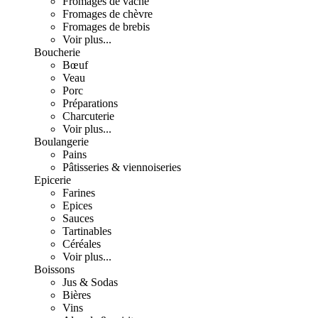
Fromages de vache
Fromages de chèvre
Fromages de brebis
Voir plus...
Boucherie
Bœuf
Veau
Porc
Préparations
Charcuterie
Voir plus...
Boulangerie
Pains
Pâtisseries & viennoiseries
Epicerie
Farines
Epices
Sauces
Tartinables
Céréales
Voir plus...
Boissons
Jus & Sodas
Bières
Vins