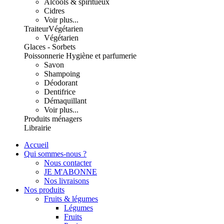
Alcools & spiritueux
Cidres
Voir plus...
Traiteur
Végétarien
Végétarien
Glaces - Sorbets
Poissonnerie
Hygiène et parfumerie
Savon
Shampoing
Déodorant
Dentifrice
Démaquillant
Voir plus...
Produits ménagers
Librairie
Accueil
Qui sommes-nous ?
Nous contacter
JE M'ABONNE
Nos livraisons
Nos produits
Fruits & légumes
Légumes
Fruits