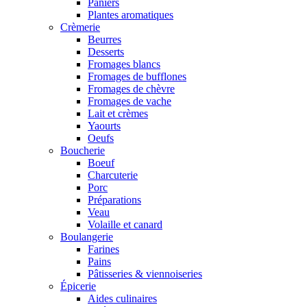
Paniers
Plantes aromatiques
Crèmerie
Beurres
Desserts
Fromages blancs
Fromages de bufflones
Fromages de chèvre
Fromages de vache
Lait et crèmes
Yaourts
Oeufs
Boucherie
Boeuf
Charcuterie
Porc
Préparations
Veau
Volaille et canard
Boulangerie
Farines
Pains
Pâtisseries & viennoiseries
Épicerie
Aides culinaires