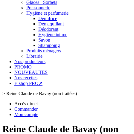
Glaces - Sorbets
Poissonnerie
Hygiène et parfumerie
Dentifrice
Démaquillant
Déodorant
Hygiène intime
Savon
Shampoing
Produits ménagers
Librairie
Nos producteurs
PROMO
NOUVEAUTES
Nos recettes
E-shop PRO↗
>
Reine Claude de Bavay (non traitées)
Accès direct
Commander
Mon compte
Reine Claude de Bavay (non