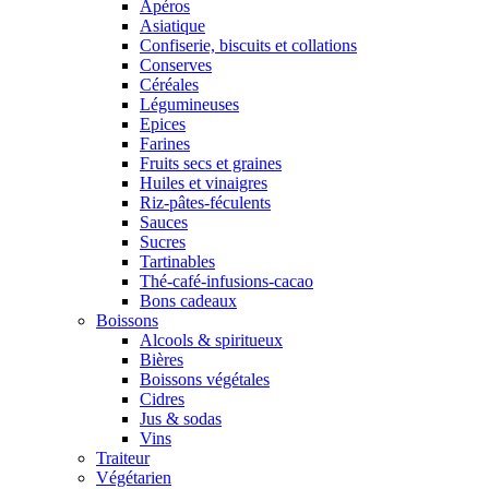
Apéros
Asiatique
Confiserie, biscuits et collations
Conserves
Céréales
Légumineuses
Epices
Farines
Fruits secs et graines
Huiles et vinaigres
Riz-pâtes-féculents
Sauces
Sucres
Tartinables
Thé-café-infusions-cacao
Bons cadeaux
Boissons
Alcools & spiritueux
Bières
Boissons végétales
Cidres
Jus & sodas
Vins
Traiteur
Végétarien