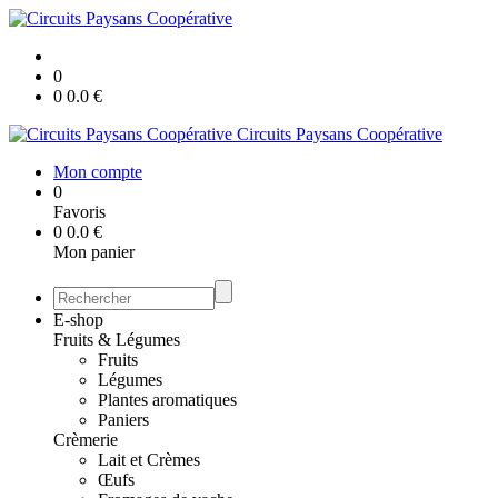
0
0
0.0
€
Circuits Paysans Coopérative
Mon compte
0
Favoris
0
0.0
€
Mon panier
E-shop
Fruits & Légumes
Fruits
Légumes
Plantes aromatiques
Paniers
Crèmerie
Lait et Crèmes
Œufs