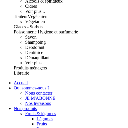
Alcools & spiritueux
Cidres
Voir plus...
Traiteur
Végétarien
Végétarien
Glaces - Sorbets
Poissonnerie
Hygiène et parfumerie
Savon
Shampoing
Déodorant
Dentifrice
Démaquillant
Voir plus...
Produits ménagers
Librairie
Accueil
Qui sommes-nous ?
Nous contacter
JE M'ABONNE
Nos livraisons
Nos produits
Fruits & légumes
Légumes
Fruits