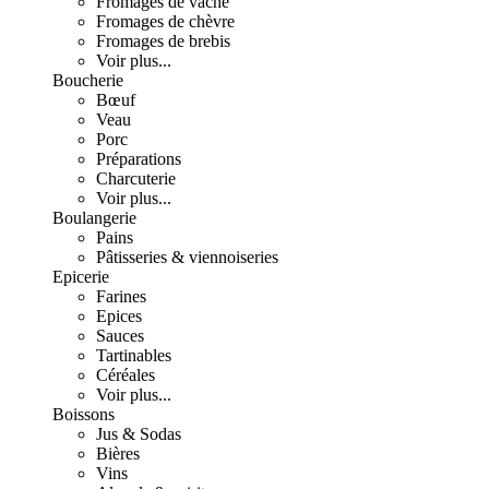
Fromages de vache
Fromages de chèvre
Fromages de brebis
Voir plus...
Boucherie
Bœuf
Veau
Porc
Préparations
Charcuterie
Voir plus...
Boulangerie
Pains
Pâtisseries & viennoiseries
Epicerie
Farines
Epices
Sauces
Tartinables
Céréales
Voir plus...
Boissons
Jus & Sodas
Bières
Vins