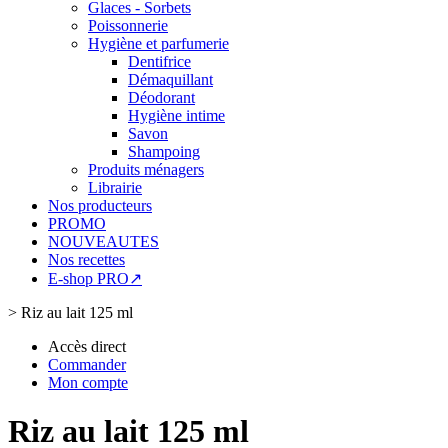
Glaces - Sorbets
Poissonnerie
Hygiène et parfumerie
Dentifrice
Démaquillant
Déodorant
Hygiène intime
Savon
Shampoing
Produits ménagers
Librairie
Nos producteurs
PROMO
NOUVEAUTES
Nos recettes
E-shop PRO↗
>
Riz au lait 125 ml
Accès direct
Commander
Mon compte
Riz au lait 125 ml