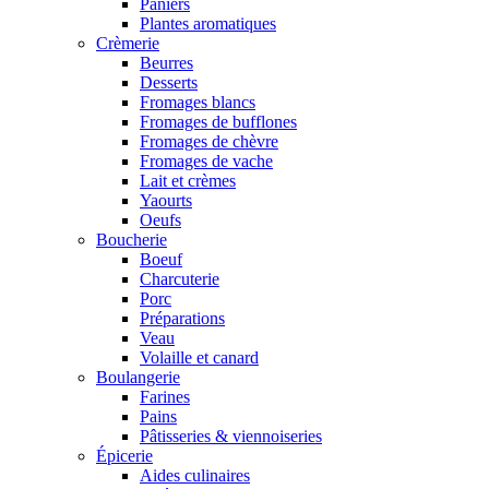
Paniers
Plantes aromatiques
Crèmerie
Beurres
Desserts
Fromages blancs
Fromages de bufflones
Fromages de chèvre
Fromages de vache
Lait et crèmes
Yaourts
Oeufs
Boucherie
Boeuf
Charcuterie
Porc
Préparations
Veau
Volaille et canard
Boulangerie
Farines
Pains
Pâtisseries & viennoiseries
Épicerie
Aides culinaires