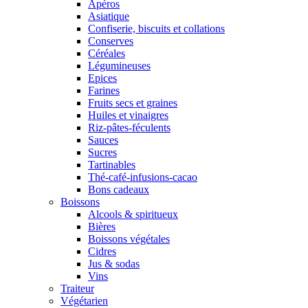
Apéros
Asiatique
Confiserie, biscuits et collations
Conserves
Céréales
Légumineuses
Epices
Farines
Fruits secs et graines
Huiles et vinaigres
Riz-pâtes-féculents
Sauces
Sucres
Tartinables
Thé-café-infusions-cacao
Bons cadeaux
Boissons
Alcools & spiritueux
Bières
Boissons végétales
Cidres
Jus & sodas
Vins
Traiteur
Végétarien