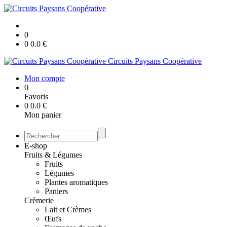
0
0
0.0
€
Circuits Paysans Coopérative
Mon compte
0
Favoris
0
0.0
€
Mon panier
E-shop
Fruits & Légumes
Fruits
Légumes
Plantes aromatiques
Paniers
Crèmerie
Lait et Crèmes
Œufs