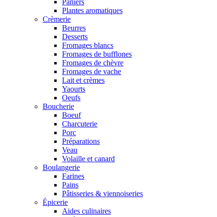
Paniers
Plantes aromatiques
Crèmerie
Beurres
Desserts
Fromages blancs
Fromages de bufflones
Fromages de chèvre
Fromages de vache
Lait et crèmes
Yaourts
Oeufs
Boucherie
Boeuf
Charcuterie
Porc
Préparations
Veau
Volaille et canard
Boulangerie
Farines
Pains
Pâtisseries & viennoiseries
Épicerie
Aides culinaires