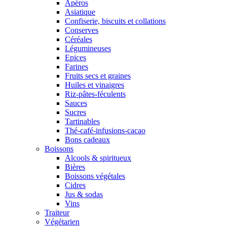
Apéros
Asiatique
Confiserie, biscuits et collations
Conserves
Céréales
Légumineuses
Epices
Farines
Fruits secs et graines
Huiles et vinaigres
Riz-pâtes-féculents
Sauces
Sucres
Tartinables
Thé-café-infusions-cacao
Bons cadeaux
Boissons
Alcools & spiritueux
Bières
Boissons végétales
Cidres
Jus & sodas
Vins
Traiteur
Végétarien