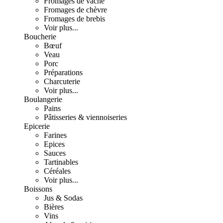
Fromages de vache
Fromages de chèvre
Fromages de brebis
Voir plus...
Boucherie
Bœuf
Veau
Porc
Préparations
Charcuterie
Voir plus...
Boulangerie
Pains
Pâtisseries & viennoiseries
Epicerie
Farines
Epices
Sauces
Tartinables
Céréales
Voir plus...
Boissons
Jus & Sodas
Bières
Vins