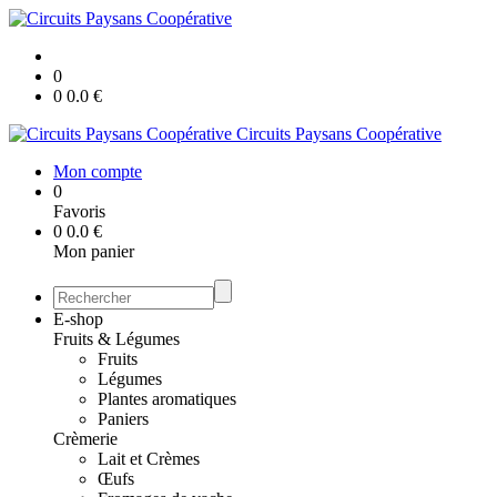
0
0
0.0
€
Circuits Paysans Coopérative
Mon compte
0
Favoris
0
0.0
€
Mon panier
E-shop
Fruits & Légumes
Fruits
Légumes
Plantes aromatiques
Paniers
Crèmerie
Lait et Crèmes
Œufs