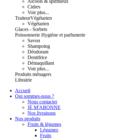
Alcools & spiritueux
Cidres
Voir plus...
Traiteur
Végétarien
Végétarien
Glaces - Sorbets
Poissonnerie
Hygiène et parfumerie
Savon
Shampoing
Déodorant
Dentifrice
Démaquillant
Voir plus...
Produits ménagers
Librairie
Accueil
Qui sommes-nous ?
Nous contacter
JE M'ABONNE
Nos livraisons
Nos produits
Fruits & légumes
Légumes
Fruits