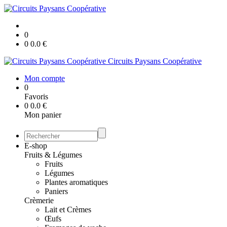
0
0
0.0
€
Circuits Paysans Coopérative
Mon compte
0
Favoris
0
0.0
€
Mon panier
E-shop
Fruits & Légumes
Fruits
Légumes
Plantes aromatiques
Paniers
Crèmerie
Lait et Crèmes
Œufs