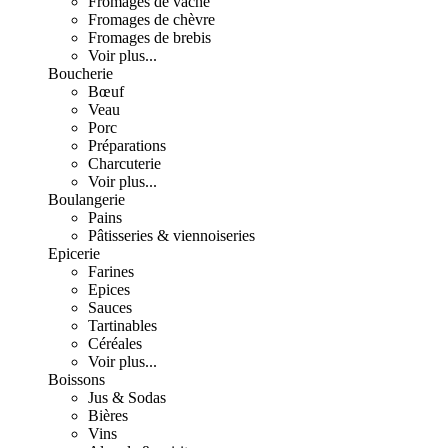
Fromages de vache
Fromages de chèvre
Fromages de brebis
Voir plus...
Boucherie
Bœuf
Veau
Porc
Préparations
Charcuterie
Voir plus...
Boulangerie
Pains
Pâtisseries & viennoiseries
Epicerie
Farines
Epices
Sauces
Tartinables
Céréales
Voir plus...
Boissons
Jus & Sodas
Bières
Vins