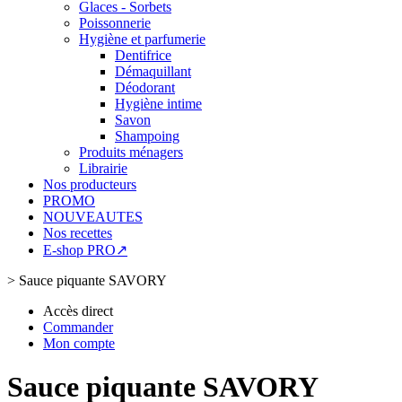
Glaces - Sorbets
Poissonnerie
Hygiène et parfumerie
Dentifrice
Démaquillant
Déodorant
Hygiène intime
Savon
Shampoing
Produits ménagers
Librairie
Nos producteurs
PROMO
NOUVEAUTES
Nos recettes
E-shop PRO↗
>
Sauce piquante SAVORY
Accès direct
Commander
Mon compte
Sauce piquante SAVORY