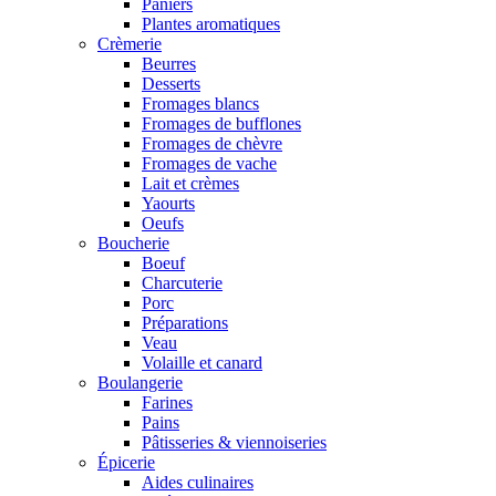
Paniers
Plantes aromatiques
Crèmerie
Beurres
Desserts
Fromages blancs
Fromages de bufflones
Fromages de chèvre
Fromages de vache
Lait et crèmes
Yaourts
Oeufs
Boucherie
Boeuf
Charcuterie
Porc
Préparations
Veau
Volaille et canard
Boulangerie
Farines
Pains
Pâtisseries & viennoiseries
Épicerie
Aides culinaires