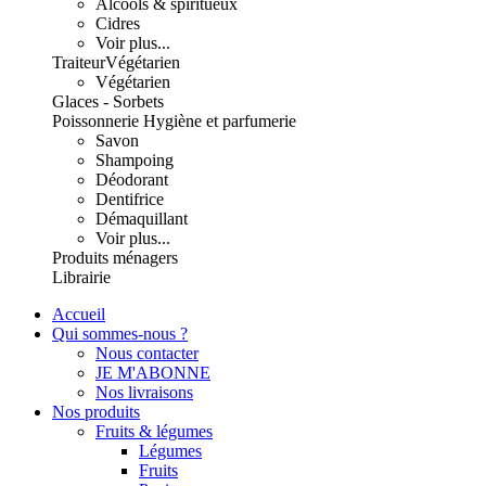
Alcools & spiritueux
Cidres
Voir plus...
Traiteur
Végétarien
Végétarien
Glaces - Sorbets
Poissonnerie
Hygiène et parfumerie
Savon
Shampoing
Déodorant
Dentifrice
Démaquillant
Voir plus...
Produits ménagers
Librairie
Accueil
Qui sommes-nous ?
Nous contacter
JE M'ABONNE
Nos livraisons
Nos produits
Fruits & légumes
Légumes
Fruits