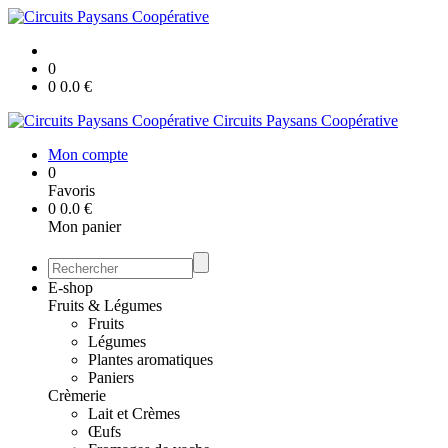
0
0
0.0
€
Circuits Paysans Coopérative
Mon compte
0
Favoris
0
0.0
€
Mon panier
E-shop
Fruits & Légumes
Fruits
Légumes
Plantes aromatiques
Paniers
Crèmerie
Lait et Crèmes
Œufs