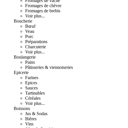
Fromages de vache
Fromages de chèvre
Fromages de brebis
Voir plus...
Boucherie
Bœuf
Veau
Porc
Préparations
Charcuterie
Voir plus...
Boulangerie
Pains
Pâtisseries & viennoiseries
Epicerie
Farines
Epices
Sauces
Tartinables
Céréales
Voir plus...
Boissons
Jus & Sodas
Bières
Vins