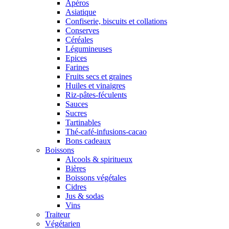
Apéros
Asiatique
Confiserie, biscuits et collations
Conserves
Céréales
Légumineuses
Epices
Farines
Fruits secs et graines
Huiles et vinaigres
Riz-pâtes-féculents
Sauces
Sucres
Tartinables
Thé-café-infusions-cacao
Bons cadeaux
Boissons
Alcools & spiritueux
Bières
Boissons végétales
Cidres
Jus & sodas
Vins
Traiteur
Végétarien