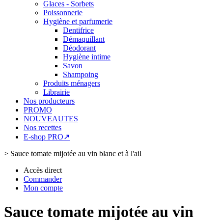
Glaces - Sorbets
Poissonnerie
Hygiène et parfumerie
Dentifrice
Démaquillant
Déodorant
Hygiène intime
Savon
Shampoing
Produits ménagers
Librairie
Nos producteurs
PROMO
NOUVEAUTES
Nos recettes
E-shop PRO↗
>
Sauce tomate mijotée au vin blanc et à l'ail
Accès direct
Commander
Mon compte
Sauce tomate mijotée au vin