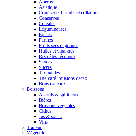
Apéros
Asiatique
Confiserie, biscuits et collations
Conserves
Céréales
Légumineuses
Epices
Farines
Fruits secs et graines
Huiles et vinaigres
Riz-pâtes-féculents
Sauces
Sucres
Tartinables
Thé-café-infusions-cacao
Bons cadeaux
Boissons
Alcools & spiritueux
Bières
Boissons végétales
Cidres
Jus & sodas
Vins
Traiteur
Végétarien