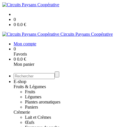
0
0
0.0
€
Circuits Paysans Coopérative
Mon compte
0
Favoris
0
0.0
€
Mon panier
E-shop
Fruits & Légumes
Fruits
Légumes
Plantes aromatiques
Paniers
Crèmerie
Lait et Crèmes
Œufs