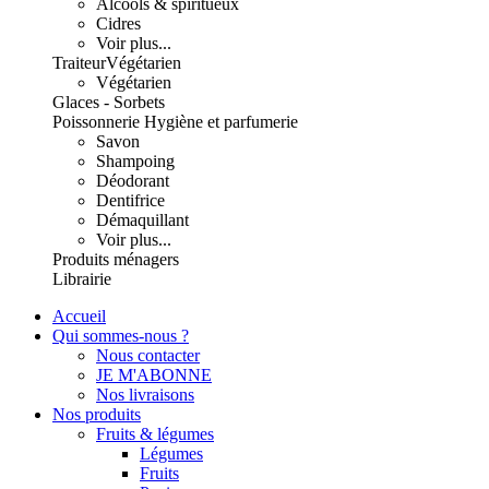
Alcools & spiritueux
Cidres
Voir plus...
Traiteur
Végétarien
Végétarien
Glaces - Sorbets
Poissonnerie
Hygiène et parfumerie
Savon
Shampoing
Déodorant
Dentifrice
Démaquillant
Voir plus...
Produits ménagers
Librairie
Accueil
Qui sommes-nous ?
Nous contacter
JE M'ABONNE
Nos livraisons
Nos produits
Fruits & légumes
Légumes
Fruits