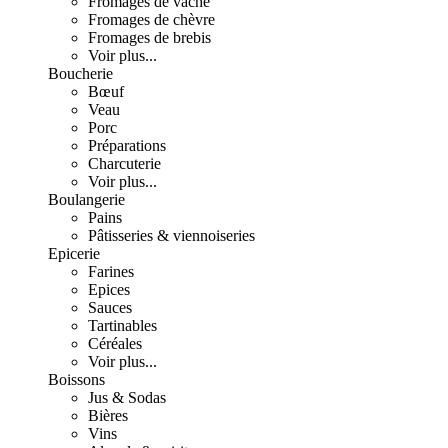
Fromages de vache
Fromages de chèvre
Fromages de brebis
Voir plus...
Boucherie
Bœuf
Veau
Porc
Préparations
Charcuterie
Voir plus...
Boulangerie
Pains
Pâtisseries & viennoiseries
Epicerie
Farines
Epices
Sauces
Tartinables
Céréales
Voir plus...
Boissons
Jus & Sodas
Bières
Vins