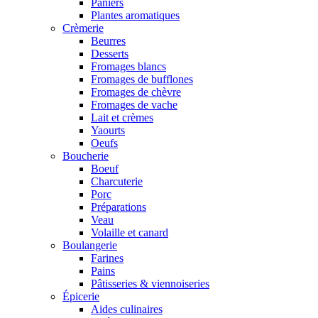
Paniers
Plantes aromatiques
Crèmerie
Beurres
Desserts
Fromages blancs
Fromages de bufflones
Fromages de chèvre
Fromages de vache
Lait et crèmes
Yaourts
Oeufs
Boucherie
Boeuf
Charcuterie
Porc
Préparations
Veau
Volaille et canard
Boulangerie
Farines
Pains
Pâtisseries & viennoiseries
Épicerie
Aides culinaires