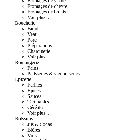
Fromages de vache
Fromages de chèvre
Fromages de brebis
Voir plus...
Boucherie
Bœuf
Veau
Porc
Préparations
Charcuterie
Voir plus...
Boulangerie
Pains
Pâtisseries & viennoiseries
Epicerie
Farines
Epices
Sauces
Tartinables
Céréales
Voir plus...
Boissons
Jus & Sodas
Bières
Vins