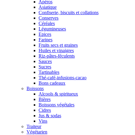
Apéros
Asiatique
Confiserie, biscuits et collations
Conserves
Céréales
Légumineuses
Epices
Farines
Fruits secs et graines
Huiles et vinaigres
Riz-pâtes-féculents
Sauces
Sucres
Tartinables
Thé-café-infusions-cacao
Bons cadeaux
Boissons
Alcools & spiritueux
Bières
Boissons végétales
Cidres
Jus & sodas
Vins
Traiteur
Végétarien