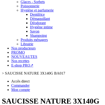
Glaces - Sorbets
Poissonnerie
Hygiène et parfumerie
Dentifrice
Démaquillant
Déodorant
Hygiène intime
Savon
Shampoing
Produits ménagers
Librairie
Nos producteurs
PROMO
NOUVEAUTES
Nos recettes
E-shop PRO↗
>
SAUCISSE NATURE 3X140G BA017
Accès direct
Commander
Mon compte
SAUCISSE NATURE 3X140G