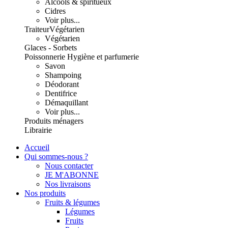
Alcools & spiritueux
Cidres
Voir plus...
Traiteur
Végétarien
Végétarien
Glaces - Sorbets
Poissonnerie
Hygiène et parfumerie
Savon
Shampoing
Déodorant
Dentifrice
Démaquillant
Voir plus...
Produits ménagers
Librairie
Accueil
Qui sommes-nous ?
Nous contacter
JE M'ABONNE
Nos livraisons
Nos produits
Fruits & légumes
Légumes
Fruits