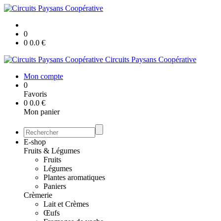
0
0
0.0
€
Circuits Paysans Coopérative
Mon compte
0
Favoris
0
0.0
€
Mon panier
E-shop
Fruits & Légumes
Fruits
Légumes
Plantes aromatiques
Paniers
Crèmerie
Lait et Crèmes
Œufs