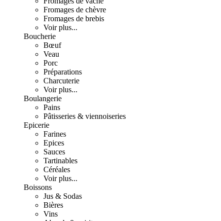
Fromages de vache
Fromages de chèvre
Fromages de brebis
Voir plus...
Boucherie
Bœuf
Veau
Porc
Préparations
Charcuterie
Voir plus...
Boulangerie
Pains
Pâtisseries & viennoiseries
Epicerie
Farines
Epices
Sauces
Tartinables
Céréales
Voir plus...
Boissons
Jus & Sodas
Bières
Vins