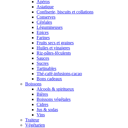
Apéros
Asiatique
Confiserie, biscuits et collations
Conserves
Céréales
Légumineuses
Epices
Farines
Fruits secs et graines
Huiles et vinaigres
Riz-pâtes-féculents
Sauces
Sucres
Tartinables
Thé-café-infusions-cacao
Bons cadeaux
Boissons
Alcools & spiritueux
Bières
Boissons végétales
Cidres
Jus & sodas
Vins
Traiteur
Végétarien