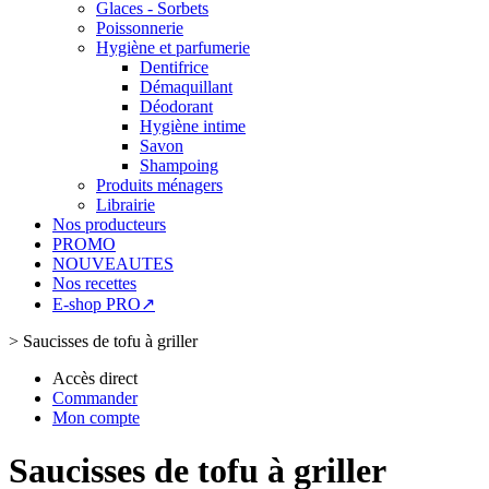
Glaces - Sorbets
Poissonnerie
Hygiène et parfumerie
Dentifrice
Démaquillant
Déodorant
Hygiène intime
Savon
Shampoing
Produits ménagers
Librairie
Nos producteurs
PROMO
NOUVEAUTES
Nos recettes
E-shop PRO↗
>
Saucisses de tofu à griller
Accès direct
Commander
Mon compte
Saucisses de tofu à griller