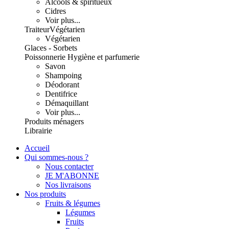
Alcools & spiritueux
Cidres
Voir plus...
Traiteur
Végétarien
Végétarien
Glaces - Sorbets
Poissonnerie
Hygiène et parfumerie
Savon
Shampoing
Déodorant
Dentifrice
Démaquillant
Voir plus...
Produits ménagers
Librairie
Accueil
Qui sommes-nous ?
Nous contacter
JE M'ABONNE
Nos livraisons
Nos produits
Fruits & légumes
Légumes
Fruits