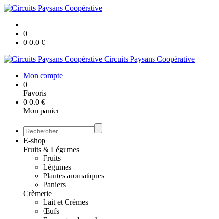
0
0
0.0
€
Circuits Paysans Coopérative
Mon compte
0
Favoris
0
0.0
€
Mon panier
E-shop
Fruits & Légumes
Fruits
Légumes
Plantes aromatiques
Paniers
Crèmerie
Lait et Crèmes
Œufs