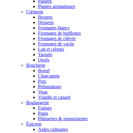
Paniers
Plantes aromatiques
Crèmerie
Beurres
Desserts
Fromages blancs
Fromages de bufflones
Fromages de chèvre
Fromages de vache
Lait et crèmes
Yaourts
Oeufs
Boucherie
Boeuf
Charcuterie
Porc
Préparations
Veau
Volaille et canard
Boulangerie
Farines
Pains
Pâtisseries & viennoiseries
Épicerie
Aides culinaires