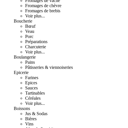
Fromages de vache
Fromages de chèvre
Fromages de brebis
Voir plus...
Boucherie
Bœuf
Veau
Porc
Préparations
Charcuterie
Voir plus...
Boulangerie
Pains
Pâtisseries & viennoiseries
Epicerie
Farines
Epices
Sauces
Tartinables
Céréales
Voir plus...
Boissons
Jus & Sodas
Bières
Vins