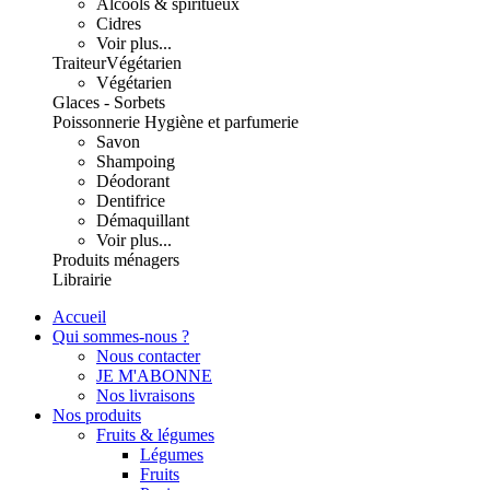
Alcools & spiritueux
Cidres
Voir plus...
Traiteur
Végétarien
Végétarien
Glaces - Sorbets
Poissonnerie
Hygiène et parfumerie
Savon
Shampoing
Déodorant
Dentifrice
Démaquillant
Voir plus...
Produits ménagers
Librairie
Accueil
Qui sommes-nous ?
Nous contacter
JE M'ABONNE
Nos livraisons
Nos produits
Fruits & légumes
Légumes
Fruits