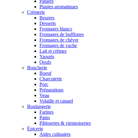
Paniers
Plantes aromatiques
Crèmerie
Beurres
Desserts
Fromages blancs
Fromages de bufflones
Fromages de chèvre
Fromages de vache
Lait et crèmes
Yaourts
Oeufs
Boucherie
Boeuf
Charcuterie
Porc
Préparations
Veau
Volaille et canard
Boulangerie
Farines
Pains
Pâtisseries & viennoiseries
Épicerie
Aides culinaires