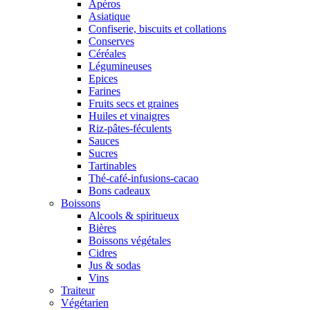
Apéros
Asiatique
Confiserie, biscuits et collations
Conserves
Céréales
Légumineuses
Epices
Farines
Fruits secs et graines
Huiles et vinaigres
Riz-pâtes-féculents
Sauces
Sucres
Tartinables
Thé-café-infusions-cacao
Bons cadeaux
Boissons
Alcools & spiritueux
Bières
Boissons végétales
Cidres
Jus & sodas
Vins
Traiteur
Végétarien