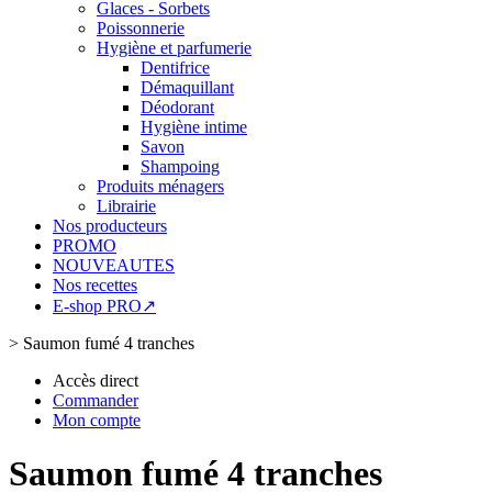
Glaces - Sorbets
Poissonnerie
Hygiène et parfumerie
Dentifrice
Démaquillant
Déodorant
Hygiène intime
Savon
Shampoing
Produits ménagers
Librairie
Nos producteurs
PROMO
NOUVEAUTES
Nos recettes
E-shop PRO↗
>
Saumon fumé 4 tranches
Accès direct
Commander
Mon compte
Saumon fumé 4 tranches