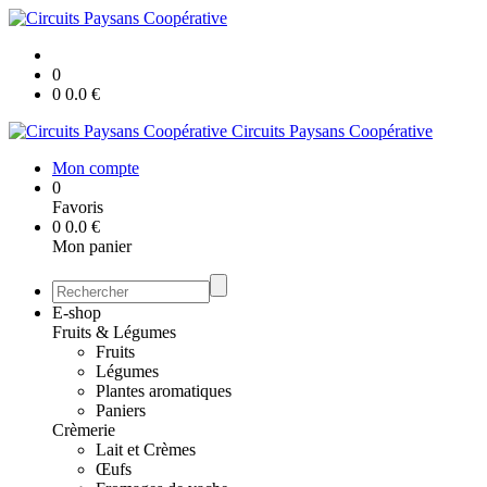
0
0
0.0
€
Circuits Paysans Coopérative
Mon compte
0
Favoris
0
0.0
€
Mon panier
E-shop
Fruits & Légumes
Fruits
Légumes
Plantes aromatiques
Paniers
Crèmerie
Lait et Crèmes
Œufs