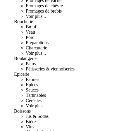
Fromages de vache
Fromages de chèvre
Fromages de brebis
Voir plus...
Boucherie
Bœuf
Veau
Porc
Préparations
Charcuterie
Voir plus...
Boulangerie
Pains
Pâtisseries & viennoiseries
Epicerie
Farines
Epices
Sauces
Tartinables
Céréales
Voir plus...
Boissons
Jus & Sodas
Bières
Vins