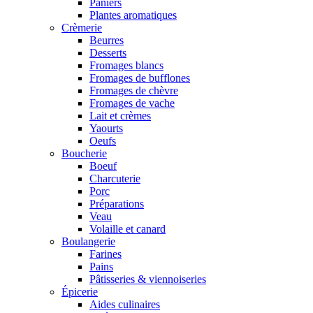
Paniers
Plantes aromatiques
Crèmerie
Beurres
Desserts
Fromages blancs
Fromages de bufflones
Fromages de chèvre
Fromages de vache
Lait et crèmes
Yaourts
Oeufs
Boucherie
Boeuf
Charcuterie
Porc
Préparations
Veau
Volaille et canard
Boulangerie
Farines
Pains
Pâtisseries & viennoiseries
Épicerie
Aides culinaires