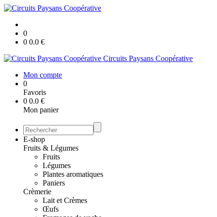
0
0
0.0
€
Circuits Paysans Coopérative
Mon compte
0
Favoris
0
0.0
€
Mon panier
E-shop
Fruits & Légumes
Fruits
Légumes
Plantes aromatiques
Paniers
Crèmerie
Lait et Crèmes
Œufs