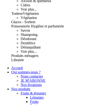
Alcools & spiritueux
Cidres
Voir plus...
Traiteur
Végétarien
Végétarien
Glaces - Sorbets
Poissonnerie
Hygiène et parfumerie
Savon
Shampoing
Déodorant
Dentifrice
Démaquillant
Voir plus...
Produits ménagers
Librairie
Accueil
Qui sommes-nous ?
Nous contacter
JE M'ABONNE
Nos livraisons
Nos produits
Fruits & légumes
Légumes
Fruits