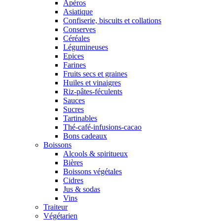
Apéros
Asiatique
Confiserie, biscuits et collations
Conserves
Céréales
Légumineuses
Epices
Farines
Fruits secs et graines
Huiles et vinaigres
Riz-pâtes-féculents
Sauces
Sucres
Tartinables
Thé-café-infusions-cacao
Bons cadeaux
Boissons
Alcools & spiritueux
Bières
Boissons végétales
Cidres
Jus & sodas
Vins
Traiteur
Végétarien