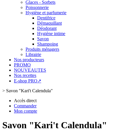
Glaces - Sorbets
Poissonnerie
Hygiène et parfumerie
Dentifrice
Démaquillant
Déodorant
Hygiène intime
Savon
Shampoing
Produits ménagers
Librairie
Nos producteurs
PROMO
NOUVEAUTES
Nos recettes
E-shop PRO↗
>
Savon "Kari't Calendula"
Accès direct
Commander
Mon compte
Savon "Kari't Calendula"