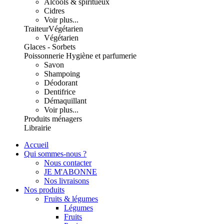
Alcools & spiritueux
Cidres
Voir plus...
Traiteur
Végétarien
Végétarien
Glaces - Sorbets
Poissonnerie
Hygiène et parfumerie
Savon
Shampoing
Déodorant
Dentifrice
Démaquillant
Voir plus...
Produits ménagers
Librairie
Accueil
Qui sommes-nous ?
Nous contacter
JE M'ABONNE
Nos livraisons
Nos produits
Fruits & légumes
Légumes
Fruits