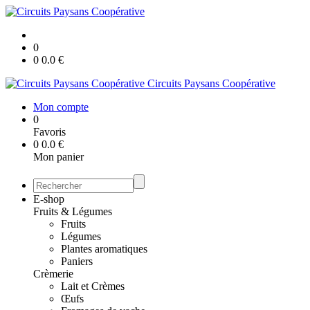
0
0
0.0
€
Circuits Paysans Coopérative
Mon compte
0
Favoris
0
0.0
€
Mon panier
E-shop
Fruits & Légumes
Fruits
Légumes
Plantes aromatiques
Paniers
Crèmerie
Lait et Crèmes
Œufs