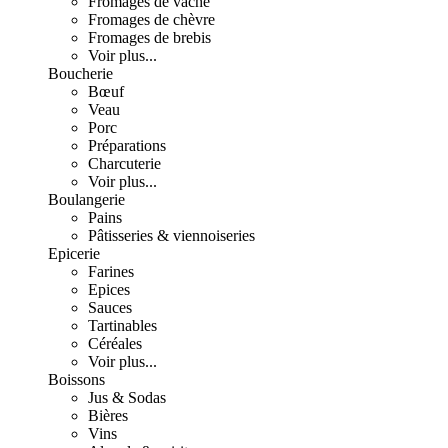
Fromages de vache
Fromages de chèvre
Fromages de brebis
Voir plus...
Boucherie
Bœuf
Veau
Porc
Préparations
Charcuterie
Voir plus...
Boulangerie
Pains
Pâtisseries & viennoiseries
Epicerie
Farines
Epices
Sauces
Tartinables
Céréales
Voir plus...
Boissons
Jus & Sodas
Bières
Vins