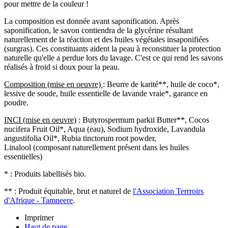
pour mettre de la couleur !
La composition est donnée avant saponification. Après
saponification, le savon contiendra de la glycérine résultant
naturellement de la réaction et des huiles végétales insaponifiées
(surgras). Ces constituants aident la peau à reconstituer la protection
naturelle qu'elle a perdue lors du lavage. C'est ce qui rend les savons
réalisés à froid si doux pour la peau.
Composition (mise en oeuvre)
: Beurre de karité**, huile de coco*,
lessive de soude, huile essentielle de lavande vraie*, garance en
poudre.
INCI (mise en oeuvre)
: Butyrospermum parkii Butter**, Cocos
nucifera Fruit Oil*, Aqua (eau), Sodium hydroxide, Lavandula
angustifolia Oil*, Rubia tinctorum root powder,
Linalool (composant naturellement présent dans les huiles
essentielles)
* : Produits labellisés bio.
** : Produit équitable, brut et naturel de
l'Association Terrroirs
d'Afrique - Tamneere
.
Imprimer
Haut de page