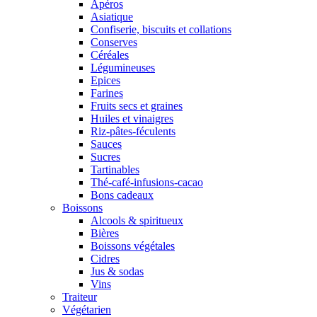
Apéros
Asiatique
Confiserie, biscuits et collations
Conserves
Céréales
Légumineuses
Epices
Farines
Fruits secs et graines
Huiles et vinaigres
Riz-pâtes-féculents
Sauces
Sucres
Tartinables
Thé-café-infusions-cacao
Bons cadeaux
Boissons
Alcools & spiritueux
Bières
Boissons végétales
Cidres
Jus & sodas
Vins
Traiteur
Végétarien