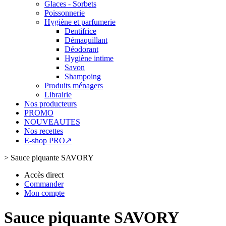
Glaces - Sorbets
Poissonnerie
Hygiène et parfumerie
Dentifrice
Démaquillant
Déodorant
Hygiène intime
Savon
Shampoing
Produits ménagers
Librairie
Nos producteurs
PROMO
NOUVEAUTES
Nos recettes
E-shop PRO↗
>
Sauce piquante SAVORY
Accès direct
Commander
Mon compte
Sauce piquante SAVORY