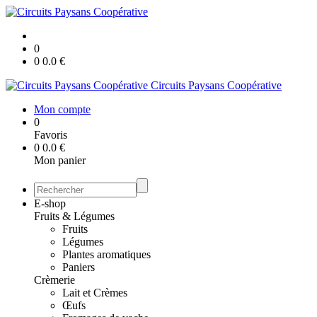
0
0
0.0
€
Circuits Paysans Coopérative
Mon compte
0
Favoris
0
0.0
€
Mon panier
E-shop
Fruits & Légumes
Fruits
Légumes
Plantes aromatiques
Paniers
Crèmerie
Lait et Crèmes
Œufs