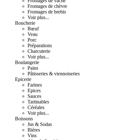
Fromages de vache
Fromages de chèvre
Fromages de brebis
Voir plus...
Boucherie
Bœuf
Veau
Porc
Préparations
Charcuterie
Voir plus...
Boulangerie
Pains
Pâtisseries & viennoiseries
Epicerie
Farines
Epices
Sauces
Tartinables
Céréales
Voir plus...
Boissons
Jus & Sodas
Bières
Vins