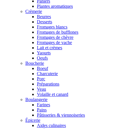
Paniers
Plantes aromatiques
Crèmerie
Beurres
Desserts
Fromages blancs
Fromages de bufflones
Fromages de chèvre
Fromages de vache
Lait et crèmes
Yaourts
Oeufs
Boucherie
Boeuf
Charcuterie
Porc
Préparations
Veau
Volaille et canard
Boulangerie
Farines
Pains
Pâtisseries & viennoiseries
Épicerie
Aides culinaires