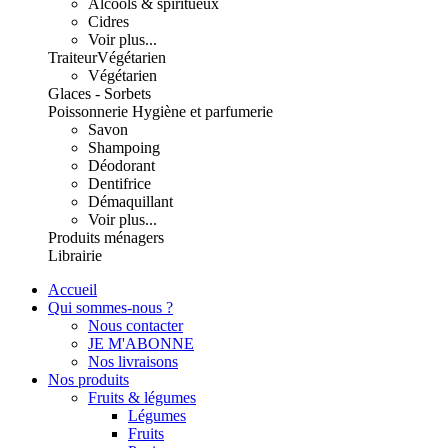
Alcools & spiritueux
Cidres
Voir plus...
Traiteur
Végétarien
Végétarien
Glaces - Sorbets
Poissonnerie
Hygiène et parfumerie
Savon
Shampoing
Déodorant
Dentifrice
Démaquillant
Voir plus...
Produits ménagers
Librairie
Accueil
Qui sommes-nous ?
Nous contacter
JE M'ABONNE
Nos livraisons
Nos produits
Fruits & légumes
Légumes
Fruits