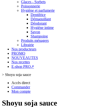
Glaces - Sorbets
Poissonnerie
Hygiène et parfumerie
Dentifrice
Démaquillant
Déodorant
Hygiène intime
Savon
Shampoing
Produits ménagers
Librairie
Nos producteurs
PROMO
NOUVEAUTES
Nos recettes
E-shop PRO↗
>
Shoyu soja sauce
Accès direct
Commander
Mon compte
Shoyu soja sauce