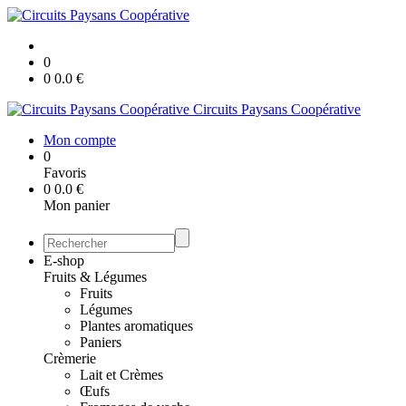
0
0
0.0
€
Circuits Paysans Coopérative
Mon compte
0
Favoris
0
0.0
€
Mon panier
E-shop
Fruits & Légumes
Fruits
Légumes
Plantes aromatiques
Paniers
Crèmerie
Lait et Crèmes
Œufs