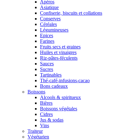
Apéros
Asiatique
Confiserie, biscuits et collations
Conserves
Céréales
Légumineuses
Epices
Farines
Fruits secs et graines
Huiles et vinaigres
Riz-pâtes-féculents
Sauces
Sucres
Tartinables
Thé-café-infusions-cacao
Bons cadeaux
Boissons
Alcools & spiritueux
Bières
Boissons végétales
Cidres
Jus & sodas
Vins
Traiteur
Végétarien