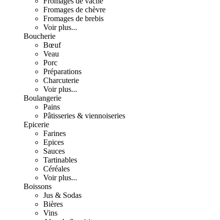
Fromages de vache
Fromages de chèvre
Fromages de brebis
Voir plus...
Boucherie
Bœuf
Veau
Porc
Préparations
Charcuterie
Voir plus...
Boulangerie
Pains
Pâtisseries & viennoiseries
Epicerie
Farines
Epices
Sauces
Tartinables
Céréales
Voir plus...
Boissons
Jus & Sodas
Bières
Vins