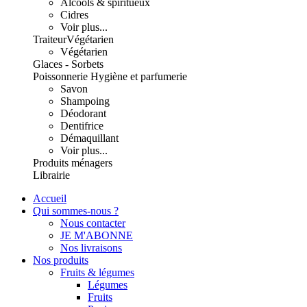
Alcools & spiritueux
Cidres
Voir plus...
Traiteur
Végétarien
Végétarien
Glaces - Sorbets
Poissonnerie
Hygiène et parfumerie
Savon
Shampoing
Déodorant
Dentifrice
Démaquillant
Voir plus...
Produits ménagers
Librairie
Accueil
Qui sommes-nous ?
Nous contacter
JE M'ABONNE
Nos livraisons
Nos produits
Fruits & légumes
Légumes
Fruits