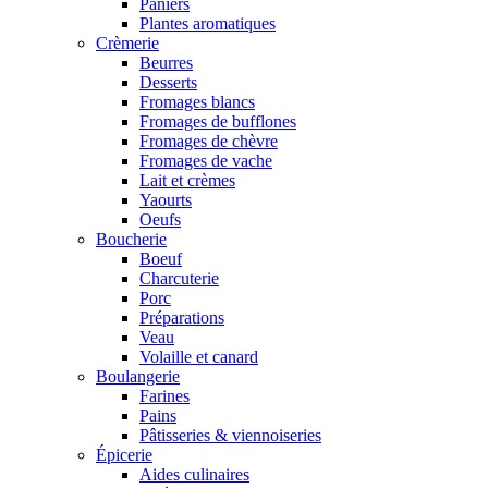
Paniers
Plantes aromatiques
Crèmerie
Beurres
Desserts
Fromages blancs
Fromages de bufflones
Fromages de chèvre
Fromages de vache
Lait et crèmes
Yaourts
Oeufs
Boucherie
Boeuf
Charcuterie
Porc
Préparations
Veau
Volaille et canard
Boulangerie
Farines
Pains
Pâtisseries & viennoiseries
Épicerie
Aides culinaires