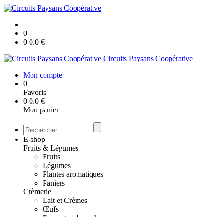
0
0
0.0
€
Circuits Paysans Coopérative
Mon compte
0
Favoris
0
0.0
€
Mon panier
E-shop
Fruits & Légumes
Fruits
Légumes
Plantes aromatiques
Paniers
Crèmerie
Lait et Crèmes
Œufs