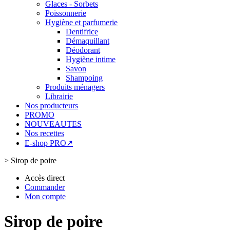
Glaces - Sorbets
Poissonnerie
Hygiène et parfumerie
Dentifrice
Démaquillant
Déodorant
Hygiène intime
Savon
Shampoing
Produits ménagers
Librairie
Nos producteurs
PROMO
NOUVEAUTES
Nos recettes
E-shop PRO↗
>
Sirop de poire
Accès direct
Commander
Mon compte
Sirop de poire