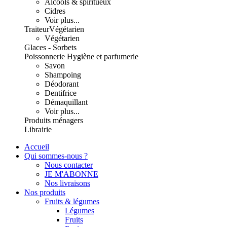
Alcools & spiritueux
Cidres
Voir plus...
Traiteur
Végétarien
Végétarien
Glaces - Sorbets
Poissonnerie
Hygiène et parfumerie
Savon
Shampoing
Déodorant
Dentifrice
Démaquillant
Voir plus...
Produits ménagers
Librairie
Accueil
Qui sommes-nous ?
Nous contacter
JE M'ABONNE
Nos livraisons
Nos produits
Fruits & légumes
Légumes
Fruits