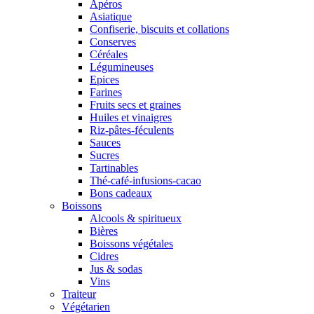
Apéros
Asiatique
Confiserie, biscuits et collations
Conserves
Céréales
Légumineuses
Epices
Farines
Fruits secs et graines
Huiles et vinaigres
Riz-pâtes-féculents
Sauces
Sucres
Tartinables
Thé-café-infusions-cacao
Bons cadeaux
Boissons
Alcools & spiritueux
Bières
Boissons végétales
Cidres
Jus & sodas
Vins
Traiteur
Végétarien