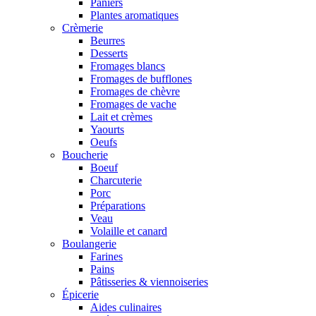
Paniers
Plantes aromatiques
Crèmerie
Beurres
Desserts
Fromages blancs
Fromages de bufflones
Fromages de chèvre
Fromages de vache
Lait et crèmes
Yaourts
Oeufs
Boucherie
Boeuf
Charcuterie
Porc
Préparations
Veau
Volaille et canard
Boulangerie
Farines
Pains
Pâtisseries & viennoiseries
Épicerie
Aides culinaires