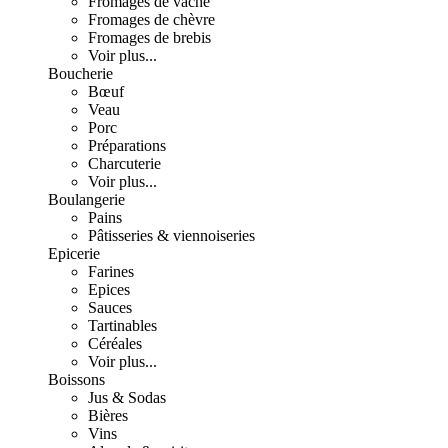
Fromages de vache
Fromages de chèvre
Fromages de brebis
Voir plus...
Boucherie
Bœuf
Veau
Porc
Préparations
Charcuterie
Voir plus...
Boulangerie
Pains
Pâtisseries & viennoiseries
Epicerie
Farines
Epices
Sauces
Tartinables
Céréales
Voir plus...
Boissons
Jus & Sodas
Bières
Vins