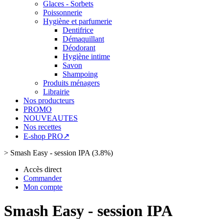
Glaces - Sorbets
Poissonnerie
Hygiène et parfumerie
Dentifrice
Démaquillant
Déodorant
Hygiène intime
Savon
Shampoing
Produits ménagers
Librairie
Nos producteurs
PROMO
NOUVEAUTES
Nos recettes
E-shop PRO↗
>
Smash Easy - session IPA (3.8%)
Accès direct
Commander
Mon compte
Smash Easy - session IPA