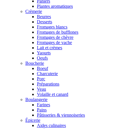
Paniers
Plantes aromatiques
Crèmerie
Beurres
Desserts
Fromages blancs
Fromages de bufflones
Fromages de chèvre
Fromages de vache
Lait et crèmes
Yaourts
Oeufs
Boucherie
Boeuf
Charcuterie
Porc
Préparations
Veau
Volaille et canard
Boulangerie
Farines
Pains
Pâtisseries & viennoiseries
Épicerie
Aides culinaires