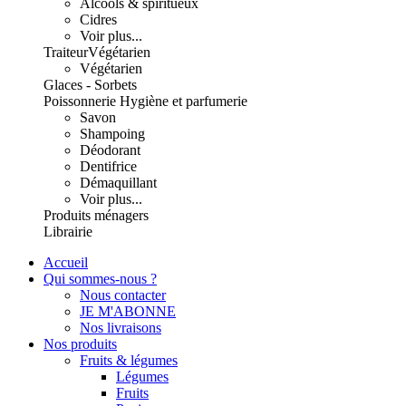
Alcools & spiritueux
Cidres
Voir plus...
Traiteur
Végétarien
Végétarien
Glaces - Sorbets
Poissonnerie
Hygiène et parfumerie
Savon
Shampoing
Déodorant
Dentifrice
Démaquillant
Voir plus...
Produits ménagers
Librairie
Accueil
Qui sommes-nous ?
Nous contacter
JE M'ABONNE
Nos livraisons
Nos produits
Fruits & légumes
Légumes
Fruits