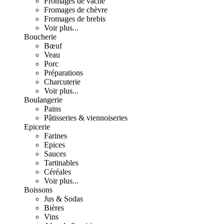
Fromages de vache
Fromages de chèvre
Fromages de brebis
Voir plus...
Boucherie
Bœuf
Veau
Porc
Préparations
Charcuterie
Voir plus...
Boulangerie
Pains
Pâtisseries & viennoiseries
Epicerie
Farines
Epices
Sauces
Tartinables
Céréales
Voir plus...
Boissons
Jus & Sodas
Bières
Vins