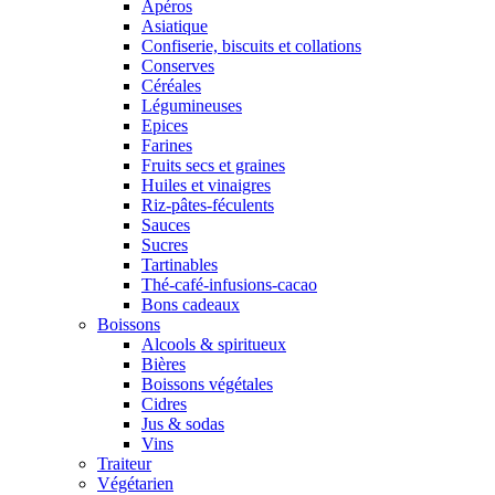
Apéros
Asiatique
Confiserie, biscuits et collations
Conserves
Céréales
Légumineuses
Epices
Farines
Fruits secs et graines
Huiles et vinaigres
Riz-pâtes-féculents
Sauces
Sucres
Tartinables
Thé-café-infusions-cacao
Bons cadeaux
Boissons
Alcools & spiritueux
Bières
Boissons végétales
Cidres
Jus & sodas
Vins
Traiteur
Végétarien