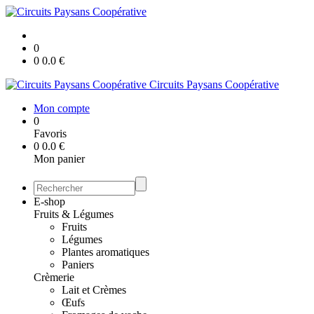
0
0
0.0
€
Circuits Paysans Coopérative
Mon compte
0
Favoris
0
0.0
€
Mon panier
E-shop
Fruits & Légumes
Fruits
Légumes
Plantes aromatiques
Paniers
Crèmerie
Lait et Crèmes
Œufs