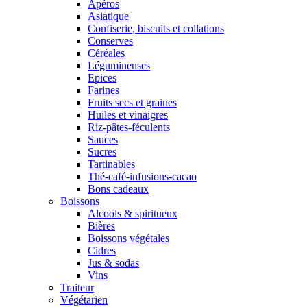
Apéros
Asiatique
Confiserie, biscuits et collations
Conserves
Céréales
Légumineuses
Epices
Farines
Fruits secs et graines
Huiles et vinaigres
Riz-pâtes-féculents
Sauces
Sucres
Tartinables
Thé-café-infusions-cacao
Bons cadeaux
Boissons
Alcools & spiritueux
Bières
Boissons végétales
Cidres
Jus & sodas
Vins
Traiteur
Végétarien