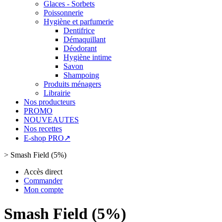
Glaces - Sorbets
Poissonnerie
Hygiène et parfumerie
Dentifrice
Démaquillant
Déodorant
Hygiène intime
Savon
Shampoing
Produits ménagers
Librairie
Nos producteurs
PROMO
NOUVEAUTES
Nos recettes
E-shop PRO↗
>
Smash Field (5%)
Accès direct
Commander
Mon compte
Smash Field (5%)