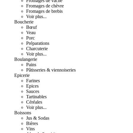
Fromages de vache
Fromages de chèvre
Fromages de brebis
Voir plus...
Boucherie
Bœuf
Veau
Porc
Préparations
Charcuterie
Voir plus...
Boulangerie
Pains
Pâtisseries & viennoiseries
Epicerie
Farines
Epices
Sauces
Tartinables
Céréales
Voir plus...
Boissons
Jus & Sodas
Bières
Vins