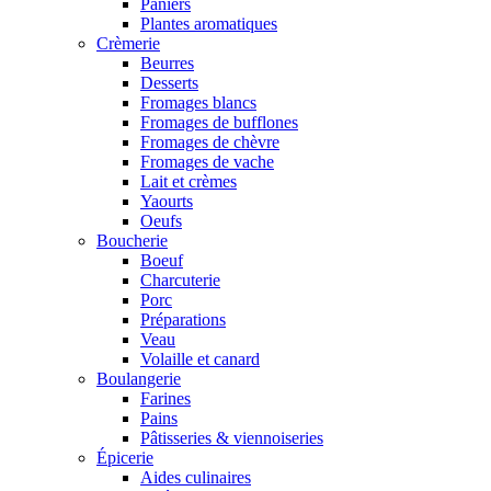
Paniers
Plantes aromatiques
Crèmerie
Beurres
Desserts
Fromages blancs
Fromages de bufflones
Fromages de chèvre
Fromages de vache
Lait et crèmes
Yaourts
Oeufs
Boucherie
Boeuf
Charcuterie
Porc
Préparations
Veau
Volaille et canard
Boulangerie
Farines
Pains
Pâtisseries & viennoiseries
Épicerie
Aides culinaires