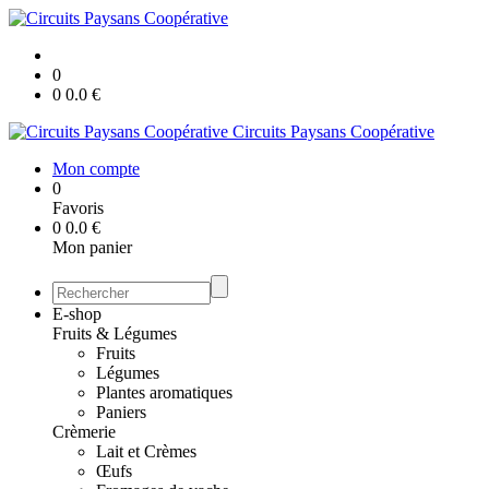
0
0
0.0
€
Circuits Paysans Coopérative
Mon compte
0
Favoris
0
0.0
€
Mon panier
E-shop
Fruits & Légumes
Fruits
Légumes
Plantes aromatiques
Paniers
Crèmerie
Lait et Crèmes
Œufs