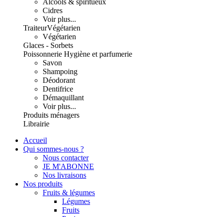
Alcools & spiritueux
Cidres
Voir plus...
Traiteur
Végétarien
Végétarien
Glaces - Sorbets
Poissonnerie
Hygiène et parfumerie
Savon
Shampoing
Déodorant
Dentifrice
Démaquillant
Voir plus...
Produits ménagers
Librairie
Accueil
Qui sommes-nous ?
Nous contacter
JE M'ABONNE
Nos livraisons
Nos produits
Fruits & légumes
Légumes
Fruits