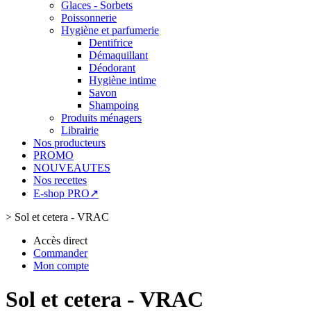
Glaces - Sorbets
Poissonnerie
Hygiène et parfumerie
Dentifrice
Démaquillant
Déodorant
Hygiène intime
Savon
Shampoing
Produits ménagers
Librairie
Nos producteurs
PROMO
NOUVEAUTES
Nos recettes
E-shop PRO↗
>
Sol et cetera - VRAC
Accès direct
Commander
Mon compte
Sol et cetera - VRAC