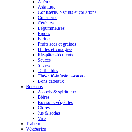
Apéros
Asiatique
Confiserie, biscuits et collations
Conserves
Céréales
Légumineuses
Epices
Farines
Fruits secs et graines
Huiles et vinaigres
Riz-pâtes-féculents
Sauces
Sucres
Tartinables
Thé-café-infusions-cacao
Bons cadeaux
Boissons
Alcools & spiritueux
Bières
Boissons végétales
Cidres
Jus & sodas
Vins
Traiteur
Végétarien