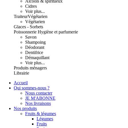
Alcools & spiritueux
Cidres
Voir plus...
Traiteur
Végétarien
Végétarien
Glaces - Sorbets
Poissonnerie
Hygiène et parfumerie
Savon
Shampoing
Déodorant
Dentifrice
Démaquillant
Voir plus...
Produits ménagers
Librairie
Accueil
Qui sommes-nous ?
Nous contacter
JE M'ABONNE
Nos livraisons
Nos produits
Fruits & légumes
Légumes
Fruits