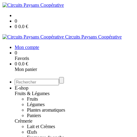
0
0
0.0
€
Circuits Paysans Coopérative
Mon compte
0
Favoris
0
0.0
€
Mon panier
E-shop
Fruits & Légumes
Fruits
Légumes
Plantes aromatiques
Paniers
Crèmerie
Lait et Crèmes
Œufs