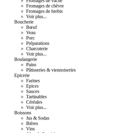
Fromages de vache
Fromages de chèvre
Fromages de brebis
Voir plus...
Boucherie
Bœuf
Veau
Porc
Préparations
Charcuterie
Voir plus...
Boulangerie
Pains
Pâtisseries & viennoiseries
Epicerie
Farines
Epices
Sauces
Tartinables
Céréales
Voir plus...
Boissons
Jus & Sodas
Bières
Vins