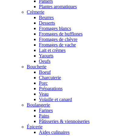
Paniers
Plantes aromatiques
Crèmerie
Beurres
Desserts
Fromages blancs
Fromages de bufflones
Fromages de chèvre
Fromages de vache
Lait et crèmes
Yaourts
Oeufs
Boucherie
Boeuf
Charcuterie
Porc
Préparations
Veau
Volaille et canard
Boulangerie
Farines
Pains
Pâtisseries & viennoiseries
Épicerie
Aides culinaires