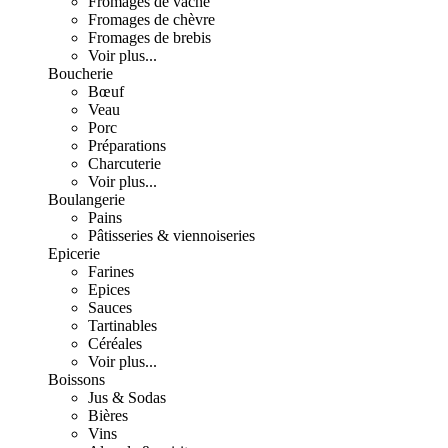
Fromages de vache
Fromages de chèvre
Fromages de brebis
Voir plus...
Boucherie
Bœuf
Veau
Porc
Préparations
Charcuterie
Voir plus...
Boulangerie
Pains
Pâtisseries & viennoiseries
Epicerie
Farines
Epices
Sauces
Tartinables
Céréales
Voir plus...
Boissons
Jus & Sodas
Bières
Vins