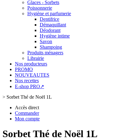
Glaces - Sorbets
Poissonnerie
Hygiène et parfumerie
Dentifrice
Démaquillant
Déodorant
Hygiène intime
Savon
Shampoing
Produits ménagers
Librairie
Nos producteurs
PROMO
NOUVEAUTES
Nos recettes
E-shop PRO↗
>
Sorbet Thé de Noël 1L
Accès direct
Commander
Mon compte
Sorbet Thé de Noël 1L