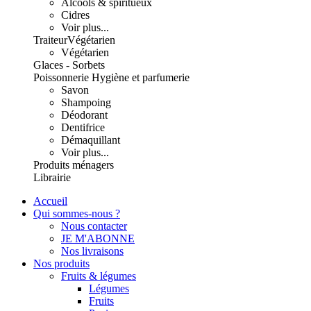
Alcools & spiritueux
Cidres
Voir plus...
Traiteur
Végétarien
Végétarien
Glaces - Sorbets
Poissonnerie
Hygiène et parfumerie
Savon
Shampoing
Déodorant
Dentifrice
Démaquillant
Voir plus...
Produits ménagers
Librairie
Accueil
Qui sommes-nous ?
Nous contacter
JE M'ABONNE
Nos livraisons
Nos produits
Fruits & légumes
Légumes
Fruits