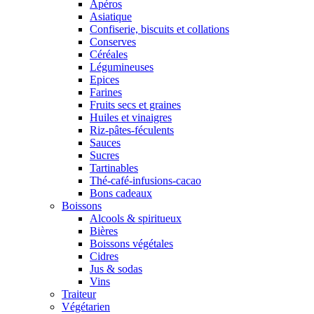
Apéros
Asiatique
Confiserie, biscuits et collations
Conserves
Céréales
Légumineuses
Epices
Farines
Fruits secs et graines
Huiles et vinaigres
Riz-pâtes-féculents
Sauces
Sucres
Tartinables
Thé-café-infusions-cacao
Bons cadeaux
Boissons
Alcools & spiritueux
Bières
Boissons végétales
Cidres
Jus & sodas
Vins
Traiteur
Végétarien