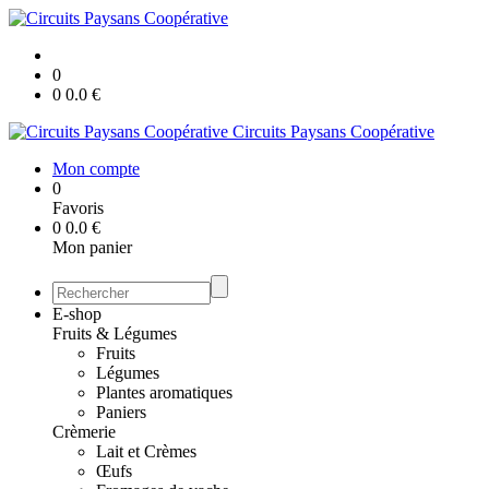
0
0
0.0
€
Circuits Paysans Coopérative
Mon compte
0
Favoris
0
0.0
€
Mon panier
E-shop
Fruits & Légumes
Fruits
Légumes
Plantes aromatiques
Paniers
Crèmerie
Lait et Crèmes
Œufs