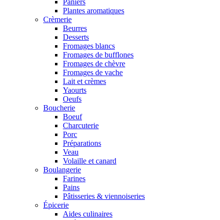
Paniers
Plantes aromatiques
Crèmerie
Beurres
Desserts
Fromages blancs
Fromages de bufflones
Fromages de chèvre
Fromages de vache
Lait et crèmes
Yaourts
Oeufs
Boucherie
Boeuf
Charcuterie
Porc
Préparations
Veau
Volaille et canard
Boulangerie
Farines
Pains
Pâtisseries & viennoiseries
Épicerie
Aides culinaires