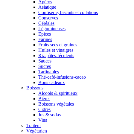
Apéros
Asiatique
Confiserie, biscuits et collations
Conserves
Céréales
Légumineuses
Epices
Farines
Fruits secs et graines
Huiles et vinaigres
Riz-pâtes-féculents
Sauces
Sucres
Tartinables
Thé-café-infusions-cacao
Bons cadeaux
Boissons
Alcools & spiritueux
Bières
Boissons végétales
Cidres
Jus & sodas
Vins
Traiteur
Végétarien