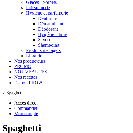
Glaces - Sorbets
Poissonnerie
Hygiène et parfumerie
Dentifrice
Démaquillant
Déodorant
Hygiène intime
Savon
Shampoing
Produits ménagers
Librairie
Nos producteurs
PROMO
NOUVEAUTES
Nos recettes
E-shop PRO↗
>
Spaghetti
Accès direct
Commander
Mon compte
Spaghetti