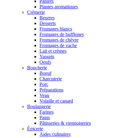
Paniers
Plantes aromatiques
Crèmerie
Beurres
Desserts
Fromages blancs
Fromages de bufflones
Fromages de chèvre
Fromages de vache
Lait et crèmes
Yaourts
Oeufs
Boucherie
Boeuf
Charcuterie
Porc
Préparations
Veau
Volaille et canard
Boulangerie
Farines
Pains
Pâtisseries & viennoiseries
Épicerie
Aides culinaires