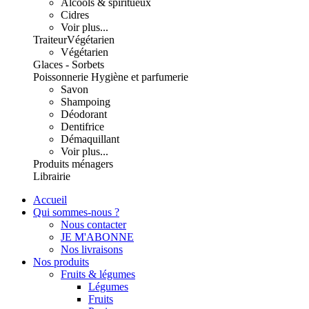
Alcools & spiritueux
Cidres
Voir plus...
Traiteur
Végétarien
Végétarien
Glaces - Sorbets
Poissonnerie
Hygiène et parfumerie
Savon
Shampoing
Déodorant
Dentifrice
Démaquillant
Voir plus...
Produits ménagers
Librairie
Accueil
Qui sommes-nous ?
Nous contacter
JE M'ABONNE
Nos livraisons
Nos produits
Fruits & légumes
Légumes
Fruits