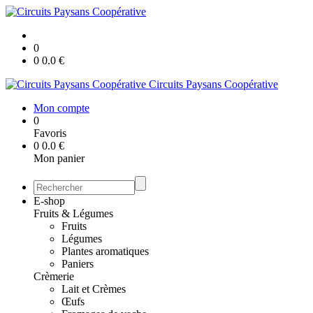
0
0
0.0
€
Circuits Paysans Coopérative
Mon compte
0
Favoris
0
0.0
€
Mon panier
E-shop
Fruits & Légumes
Fruits
Légumes
Plantes aromatiques
Paniers
Crèmerie
Lait et Crèmes
Œufs