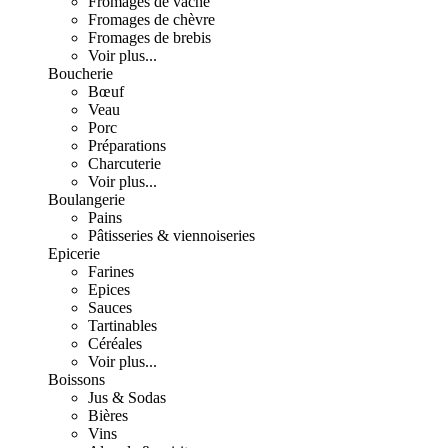
Fromages de vache
Fromages de chèvre
Fromages de brebis
Voir plus...
Boucherie
Bœuf
Veau
Porc
Préparations
Charcuterie
Voir plus...
Boulangerie
Pains
Pâtisseries & viennoiseries
Epicerie
Farines
Epices
Sauces
Tartinables
Céréales
Voir plus...
Boissons
Jus & Sodas
Bières
Vins